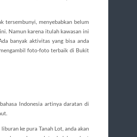
ak tersembunyi, menyebabkan belum
ni. Namun karena itulah kawasan ini
Ada banyak aktivitas yang bisa anda
 mengambil foto-foto terbaik di Bukit
 bahasa Indonesia artinya daratan di
aut.
 liburan ke pura Tanah Lot, anda akan