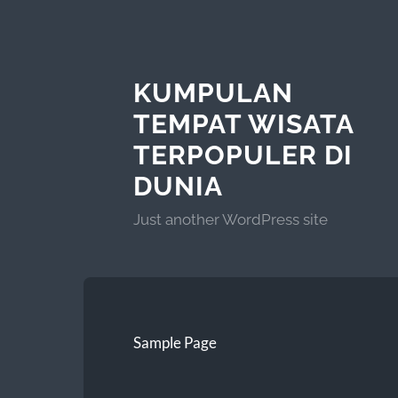
KUMPULAN
TEMPAT WISATA
TERPOPULER DI
DUNIA
Just another WordPress site
Sample Page