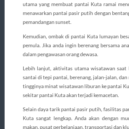
utama yang membuat pantai Kuta ramai mend
menawarkan pantai pasir putih dengan bentanga
pemandangan sunset.
Kemudian, ombak di pantai Kuta lumayan besar
pemula. Jika anda ingin berenang bersama ana
dalam pengawasan orang dewasa.
Lebih lanjut, aktivitas utama wisatawan saat
santai di tepi pantai, berenang, jalan-jalan, 
tingginya minat wisatawan liburan ke pantai Ku
sekitar pantai Kuta akan terjadi kemacetan.
Selain daya tarik pantai pasir putih, fasilitas p
Kuta sangat lengkap. Anda akan dengan m
makan, pusat perbelanjaan, transportasi dan kl