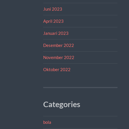
Juni 2023
April 2023
Januari 2023
Desember 2022
November 2022
Oktober 2022
Categories
bola