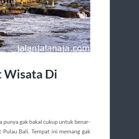
 Wisata Di
 punya gak bakal cukup untuk benar-
t Pulau Bali. Tempat ini memang gak