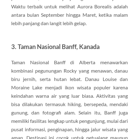
Waktu terbaik untuk melihat Aurora Borealis adalah
antara bulan September hingga Maret, ketika malam
lebih panjang dan langit lebih gelap.
3. Taman Nasional Banff, Kanada
Taman Nasional Banff di Alberta menawarkan
kombinasi pegunungan Rocky yang menawan, danau
biru jernih, serta hutan lebat. Danau Louise dan
Moraine Lake menjadi ikon wisata populer karena
keindahan warna air yang luar biasa. Aktivitas yang
bisa dilakukan termasuk hiking, bersepeda, mendaki
gunung, dan fotografi alam. Selain itu, Banff juga
memiliki fasilitas lengkap untuk pengunjung, mulai dari
pusat informasi, penginapan, hingga jalur wisata yang
aman. Destinasi ini cocok untuk petualang maupun