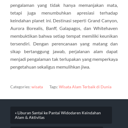
pengalaman yang tidak hanya memanjakan mata,
tetapi juga menumbuhkan apresiasi terhadap
keindahan planet ini. Destinasi seperti Grand Canyon,
Aurora Borealis, Banff, Galapagos, dan Whitehaven
membuktikan bahwa setiap tempat memiliki keunikan
tersendiri. Dengan perencanaan yang matang dan
sikap bertanggung jawab, perjalanan alam dapat
menjadi pengalaman tak terlupakan yang memperkaya
pengetahuan sekaligus memulihkan jiwa.
Categories:
wisata
Tags:
Wisata Alam Terbaik di Dunia
« Liburan Santai ke Pantai Widodaren Keindahan
Alam & Aktivitas