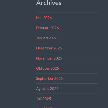
Archives
Mei 2026
Februari 2026
Januari 2026
Desember 2025
November 2025
Oktober 2025
September 2025
Agustus 2025
Juli 2025