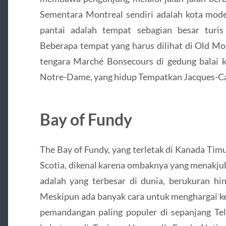
Sementara Montreal sendiri adalah kota mode
pantai adalah tempat sebagian besar turi
Beberapa tempat yang harus dilihat di Old M
tengara Marché Bonsecours di gedung balai ko
Notre-Dame, yang hidup Tempatkan Jacques-Car
Bay of Fundy
The Bay of Fundy, yang terletak di Kanada Ti
Scotia, dikenal karena ombaknya yang menakjub
adalah yang terbesar di dunia, berukuran h
Meskipun ada banyak cara untuk menghargai kea
pemandangan paling populer di sepanjang Tel