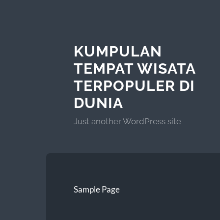
KUMPULAN
TEMPAT WISATA
TERPOPULER DI
DUNIA
Just another WordPress site
Sample Page