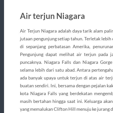
Air terjun Niagara
Air Terjun Niagara adalah daya tarik alam pal
jutaan pengunjung setiap tahun. Terletak lebih 
di sepanjang perbatasan Amerika, penurunan
Pengunjung dapat melihat air terjun pada ja
puncaknya. Niagara Falls dan Niagara Gorge
selama lebih dari satu abad. Antara pertenga
ada banyak upaya untuk terjun di atas air ter
buatan sendiri. Ini, bersama dengan pejalan ka
kota Niagara Falls yang berdekatan mengemb
masih bertahan hingga saat ini. Keluarga akan
yang memalukan Clifton Hill menuju ke jurang d