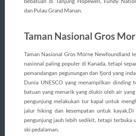
bebatuan di Tanjung Hopewell, Fundy Nation
dan Pulau Grand Manan.
Taman Nasional Gros Mo
Taman Nasional Gros Morne Newfoundland leb
nasional paling populer di Kanada, tetapi s
pemandangan pegunungan dan fjord yang indah 
Dunia UNESCO yang menampilkan dinding teb
batuan yang menarik yang diukir oleh air yang
pengunjung melakukan tur kapal untuk mengh
jalur hiking dan kesempatan untuk kayak.D
pengunjung jauh lebih sedikit, tetapi terbuka
ski pedalaman.