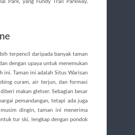
al Park, yang Fundy Trail Parkway,
rne
ih terpencil daripada banyak taman
epadan dengan upaya untuk menemukan
ini. Taman ini adalah Situs Warisan
ing curam, air terjun, dan formasi
 diberi makan gletser. Sebagian besar
argai pemandangan, tetapi ada juga
i musim dingin, taman ini menerima
 untuk tur ski, lengkap dengan pondok