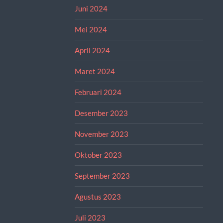
Juni 2024
Mei 2024
April 2024
Maret 2024
Februari 2024
Desember 2023
November 2023
Oktober 2023
September 2023
Agustus 2023
Juli 2023