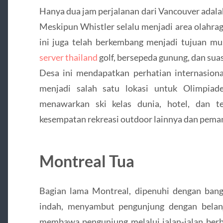
Hanya dua jam perjalanan dari Vancouver adalah
Meskipun Whistler selalu menjadi area olahra
ini juga telah berkembang menjadi tujuan m
server thailand
golf, bersepeda gunung, dan sua
Desa ini mendapatkan perhatian internasiona
menjadi salah satu lokasi untuk Olimpia
menawarkan ski kelas dunia, hotel, dan 
kesempatan rekreasi outdoor lainnya dan pema
Montreal Tua
Bagian lama Montreal, dipenuhi dengan ban
indah, menyambut pengunjung dengan belanj
membawa pengunjung melalui jalan-jalan berb