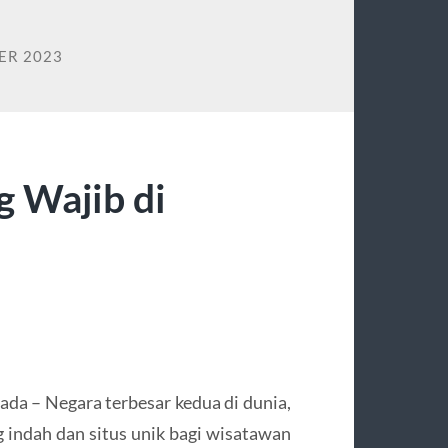
ER 2023
 Wajib di
ada – Negara terbesar kedua di dunia,
 indah dan situs unik bagi wisatawan