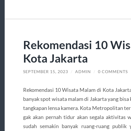
Rekomendasi 10 Wis
Kota Jakarta
SEPTEMBER 15, 2023
/
ADMIN
/
0 COMMENTS
Rekomendasi 10 Wisata Malam di Kota Jakarta –
banyak spot wisata malam di Jakarta yang bisa 
tangkapan lensa kamera. Kota Metropolitan ter
gak akan pernah tidur akan segala aktivitas w
sudah semakin banyak ruang-ruang publik 