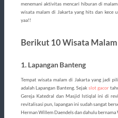
menemani aktivitas mencari hiburan di malam h
wisata malam di Jakarta yang hits dan kece 
yaa!!
Berikut 10 Wisata Malam d
1. Lapangan Banteng
Tempat wisata malam di Jakarta yang jadi pil
adalah Lapangan Banteng. Sejak
slot gacor
tahu
Gereja Katedral dan Masjid Istiqlal ini di rev
revitalisasi pun, lapangan ini sudah sangat be
Herman Willem Daendels dan dahulu bernama 