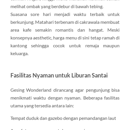
melihat ombak yang berdebur di bawah tebing.
Suasana sore hari menjadi waktu terbaik untuk
berkunjung. Matahari terbenam di cakrawala membuat
area kafe semakin romantis dan hangat. Meski
konsepnya aesthetic, harga menu di sini tetap ramah di
kantong sehingga cocok untuk remaja maupun
keluarga.
Fasilitas Nyaman untuk Liburan Santai
Gesing Wonderland dirancang agar pengunjung bisa
menikmati waktu dengan nyaman. Beberapa fasilitas
utama yang tersedia antara lain:
Tempat duduk dan gazebo dengan pemandangan laut