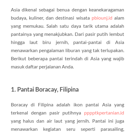
Asia dikenal sebagai benua dengan keanekaragaman
budaya, kuliner, dan destinasi wisata
pbiounj.id
alam
yang memukau. Salah satu daya tarik utama adalah
pantainya yang menakjubkan. Dari pasir putih lembut
hingga laut biru jernih, pantai-pantai di Asia
menawarkan pengalaman liburan yang tak terlupakan.
Berikut beberapa pantai terindah di Asia yang wajib
masuk daftar perjalanan Anda.
1. Pantai Boracay, Filipina
Boracay di Filipina adalah ikon pantai Asia yang
terkenal dengan pasir putihnya
pppptkpertanian.id
yang halus dan air laut yang jernih. Pantai ini juga
menawarkan kegiatan seru seperti parasailing,