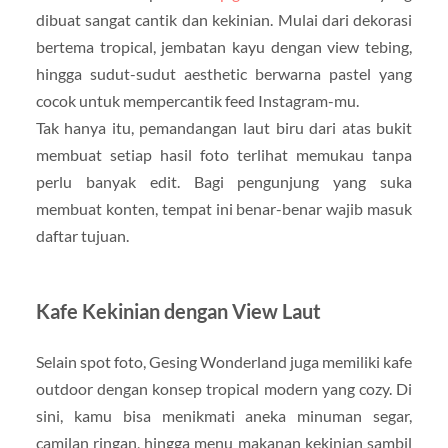
dibuat sangat cantik dan kekinian. Mulai dari dekorasi
bertema tropical, jembatan kayu dengan view tebing,
hingga sudut-sudut aesthetic berwarna pastel yang
cocok untuk mempercantik feed Instagram-mu.
Tak hanya itu, pemandangan laut biru dari atas bukit
membuat setiap hasil foto terlihat memukau tanpa
perlu banyak edit. Bagi pengunjung yang suka
membuat konten, tempat ini benar-benar wajib masuk
daftar tujuan.
Kafe Kekinian dengan View Laut
Selain spot foto, Gesing Wonderland juga memiliki kafe
outdoor dengan konsep tropical modern yang cozy. Di
sini, kamu bisa menikmati aneka minuman segar,
camilan ringan, hingga menu makanan kekinian sambil