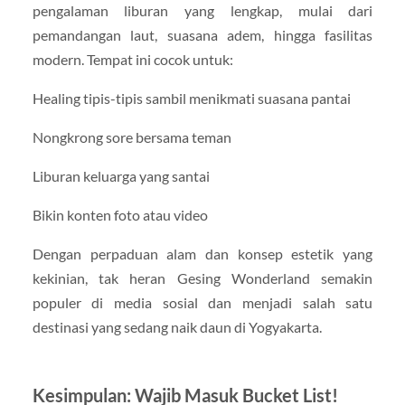
pengalaman liburan yang lengkap, mulai dari
pemandangan laut, suasana adem, hingga fasilitas
modern. Tempat ini cocok untuk:
Healing tipis-tipis sambil menikmati suasana pantai
Nongkrong sore bersama teman
Liburan keluarga yang santai
Bikin konten foto atau video
Dengan perpaduan alam dan konsep estetik yang
kekinian, tak heran Gesing Wonderland semakin
populer di media sosial dan menjadi salah satu
destinasi yang sedang naik daun di Yogyakarta.
Kesimpulan: Wajib Masuk Bucket List!