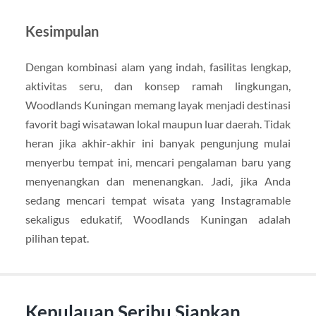
Kesimpulan
Dengan kombinasi alam yang indah, fasilitas lengkap,
aktivitas seru, dan konsep ramah lingkungan,
Woodlands Kuningan memang layak menjadi destinasi
favorit bagi wisatawan lokal maupun luar daerah. Tidak
heran jika akhir-akhir ini banyak pengunjung mulai
menyerbu tempat ini, mencari pengalaman baru yang
menyenangkan dan menenangkan. Jadi, jika Anda
sedang mencari tempat wisata yang Instagramable
sekaligus edukatif, Woodlands Kuningan adalah
pilihan tepat.
Kepulauan Seribu Siapkan