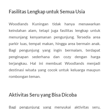
Fasilitas Lengkap untuk Semua Usia
Woodlands Kuningan tidak hanya menawarkan
keindahan alam, tetapi juga fasilitas lengkap untuk
menunjang kenyamanan pengunjung. Tersedia area
parkir luas, tempat makan, hingga area bermain anak.
Bagi pengunjung yang ingin bermalam, terdapat
penginapan sederhana dan cozy dengan harga
terjangkau. Hal ini membuat Woodlands menjadi
destinasi wisata yang cocok untuk keluarga maupun
rombongan teman.
Aktivitas Seru yang Bisa Dicoba
Bagi pengunjung yang menyukai aktivitas seru,