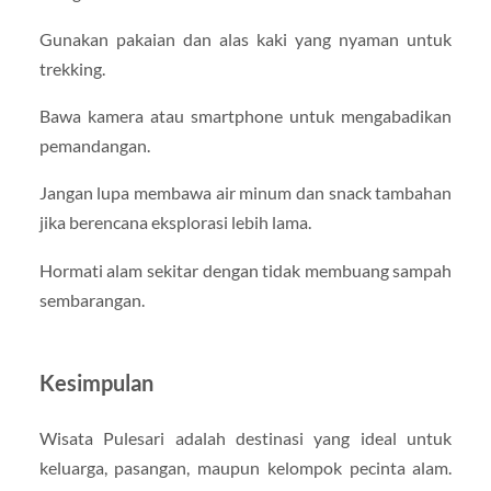
Gunakan pakaian dan alas kaki yang nyaman untuk
trekking.
Bawa kamera atau smartphone untuk mengabadikan
pemandangan.
Jangan lupa membawa air minum dan snack tambahan
jika berencana eksplorasi lebih lama.
Hormati alam sekitar dengan tidak membuang sampah
sembarangan.
Kesimpulan
Wisata Pulesari adalah destinasi yang ideal untuk
keluarga, pasangan, maupun kelompok pecinta alam.