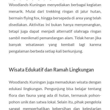
Woodlands Kuningan menyediakan berbagai kegiatan
menarik. Mulai dari trekking ringan di jalur hutan,
bermain flying fox, hingga bersepeda di area yang telah
disediakan. Aktivitas ini bukan hanya menyenangkan,
tetapi juga dapat menjadi alternatif olahraga ringan
sambil menikmati pemandangan alam. Tidak heran jika
banyak wisatawan yang kembali lagi karena
pengalaman berbeda setiap kali berkunjung.
Wisata Edukatif dan Ramah Lingkungan
Woodlands Kuningan juga memadukan wisata dengan
edukasi lingkungan. Pengunjung bisa belajar tentang
flora dan fauna yang ada di hutan, termasuk pohon-
pohon unik dan satwa lokal. Selain itu, pihak pengelola
sangat memperhatikan kebersihan dan kelestarian