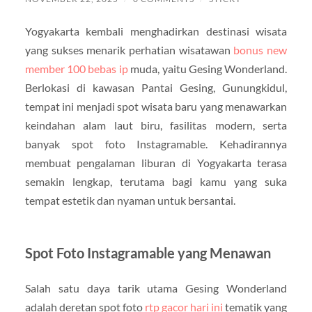
Yogyakarta kembali menghadirkan destinasi wisata
yang sukses menarik perhatian wisatawan
bonus new
member 100 bebas ip
muda, yaitu Gesing Wonderland.
Berlokasi di kawasan Pantai Gesing, Gunungkidul,
tempat ini menjadi spot wisata baru yang menawarkan
keindahan alam laut biru, fasilitas modern, serta
banyak spot foto Instagramable. Kehadirannya
membuat pengalaman liburan di Yogyakarta terasa
semakin lengkap, terutama bagi kamu yang suka
tempat estetik dan nyaman untuk bersantai.
Spot Foto Instagramable yang Menawan
Salah satu daya tarik utama Gesing Wonderland
adalah deretan spot foto
rtp gacor hari ini
tematik yang