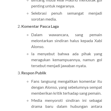
penting untuk negaranya.
Selebrasi penuh semangat menjadi
sorotan media.
Komentar Pasca Laga
Dalam wawancara, sang pemain
melontarkan sindiran halus kepada Xabi
Alonso.
Ia menyebut bahwa ada pihak yang
meragukan kemampuannya, namun gol
tersebut menjadi jawaban nyata.
Respon Publik
Fans langsung mengaitkan komentar itu
dengan Alonso, yang sebelumnya sempat
memberikan kritik terhadap sang pemain.
Media menyoroti sindiran ini sebagai
drama baru dalam hubungan antara