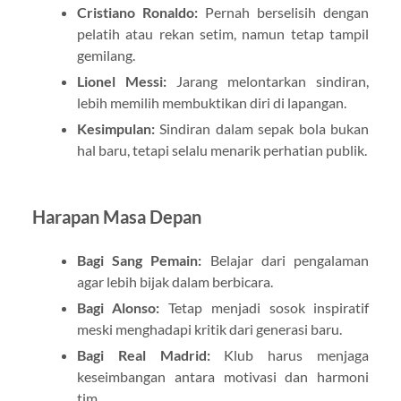
Cristiano Ronaldo:
Pernah berselisih dengan
pelatih atau rekan setim, namun tetap tampil
gemilang.
Lionel Messi:
Jarang melontarkan sindiran,
lebih memilih membuktikan diri di lapangan.
Kesimpulan:
Sindiran dalam sepak bola bukan
hal baru, tetapi selalu menarik perhatian publik.
Harapan Masa Depan
Bagi Sang Pemain:
Belajar dari pengalaman
agar lebih bijak dalam berbicara.
Bagi Alonso:
Tetap menjadi sosok inspiratif
meski menghadapi kritik dari generasi baru.
Bagi Real Madrid:
Klub harus menjaga
keseimbangan antara motivasi dan harmoni
tim.