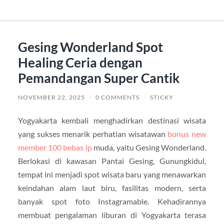
Gesing Wonderland Spot
Healing Ceria dengan
Pemandangan Super Cantik
NOVEMBER 22, 2025
/
0 COMMENTS
/
STICKY
Yogyakarta kembali menghadirkan destinasi wisata
yang sukses menarik perhatian wisatawan
bonus new
member 100 bebas ip
muda, yaitu Gesing Wonderland.
Berlokasi di kawasan Pantai Gesing, Gunungkidul,
tempat ini menjadi spot wisata baru yang menawarkan
keindahan alam laut biru, fasilitas modern, serta
banyak spot foto Instagramable. Kehadirannya
membuat pengalaman liburan di Yogyakarta terasa