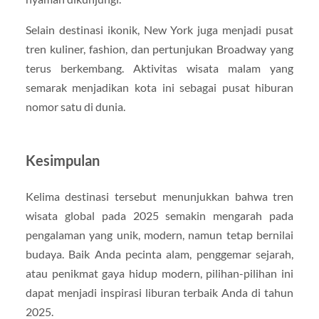
Selain destinasi ikonik, New York juga menjadi pusat
tren kuliner, fashion, dan pertunjukan Broadway yang
terus berkembang. Aktivitas wisata malam yang
semarak menjadikan kota ini sebagai pusat hiburan
nomor satu di dunia.
Kesimpulan
Kelima destinasi tersebut menunjukkan bahwa tren
wisata global pada 2025 semakin mengarah pada
pengalaman yang unik, modern, namun tetap bernilai
budaya. Baik Anda pecinta alam, penggemar sejarah,
atau penikmat gaya hidup modern, pilihan-pilihan ini
dapat menjadi inspirasi liburan terbaik Anda di tahun
2025.