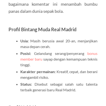
bagaimana komentar ini menambah bumbu
panas dalam dunia sepak bola.
Profil Bintang Muda Real Madrid
Usia:
Masih berusia awal 20-an, menjanjikan
masa depan cerah.
Posisi:
Gelandang serang/penyerang
bonus
member baru
sayap dengan kemampuan teknis
tinggi.
Karakter permainan:
Kreatif, cepat, dan berani
mengambil risiko.
Status:
Disebut sebagai salah satu talenta
terbaik generasi baru Real Madrid.