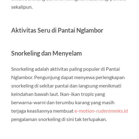
sekalipun.
Aktivitas Seru di Pantai Nglambor
Snorkeling dan Menyelam
Snorkeling adalah aktivitas paling populer di Pantai
Nglambor. Pengunjung dapat menyewa perlengkapan
snorkeling di sekitar pantai dan langsung menikmati
keindahan bawah laut. Ikan-ikan tropis yang
berwarna-warni dan terumbu karang yang masih
terjaga keasliannya membuat
e-motion-rudenimmks.id
pengalaman snorkeling di sini tak terlupakan.