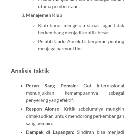
utama pemberitaan.
Manajemen Klub
Klub harus mengelola situasi agar tidak
berkembang menjadi konflik besar.
Pelatih Carlo Ancelotti berperan penting
menjaga harmoni tim.
Analisis Taktik
Peran Sang Pemain:
Gol internasional
menunjukkan kemampuannya sebagai
penyerang yang efektif.
Respon Alonso:
Kritik sebelumnya mungkin
dimaksudkan untuk mendorong perkembangan
sang pemain.
Dampak di Lapangan:
Sindiran bisa menjadi