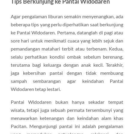
Tips Berkunjung ke Pantai Widodaren
Agar pengalaman liburan semakin menyenangkan, ada
beberapa tips yang perlu diperhatikan saat berkunjung
ke Pantai Widodaren. Pertama, datanglah di pagi atau
sore hari untuk menikmati cuaca yang lebih sejuk dan
pemandangan matahari terbit atau terbenam. Kedua,
selalu perhatikan kondisi ombak sebelum berenang,
terutama bagi keluarga dengan anak kecil. Terakhir,
jaga kebersihan pantai dengan tidak membuang
sampah sembarangan agar keindahan Pantai
Widodaren tetap lestari.
Pantai Widodaren bukan hanya sekadar tempat
wisata, tetapi juga sebuah permata tersembunyi yang
menawarkan ketenangan dan keindahan alam khas
Pacitan. Mengunjungi pantai ini adalah pengalaman