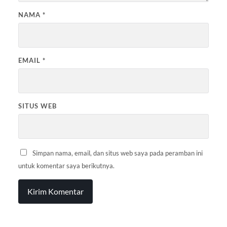
NAMA
*
EMAIL
*
SITUS WEB
Simpan nama, email, dan situs web saya pada peramban ini
untuk komentar saya berikutnya.