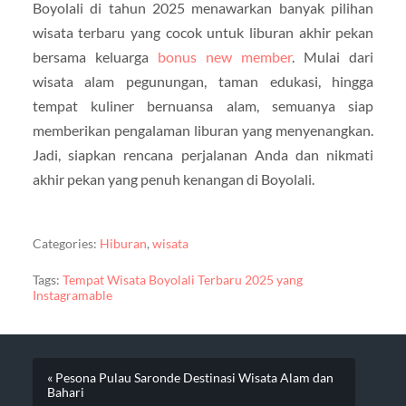
Boyolali di tahun 2025 menawarkan banyak pilihan
wisata terbaru yang cocok untuk liburan akhir pekan
bersama keluarga
bonus new member
. Mulai dari
wisata alam pegunungan, taman edukasi, hingga
tempat kuliner bernuansa alam, semuanya siap
memberikan pengalaman liburan yang menyenangkan.
Jadi, siapkan rencana perjalanan Anda dan nikmati
akhir pekan yang penuh kenangan di Boyolali.
Categories:
Hiburan
,
wisata
Tags:
Tempat Wisata Boyolali Terbaru 2025 yang
Instagramable
« Pesona Pulau Saronde Destinasi Wisata Alam dan
Bahari