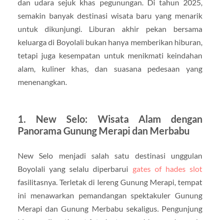
dan udara sejuk khas pegunungan. Di tahun 2025,
semakin banyak destinasi wisata baru yang menarik
untuk dikunjungi. Liburan akhir pekan bersama
keluarga di Boyolali bukan hanya memberikan hiburan,
tetapi juga kesempatan untuk menikmati keindahan
alam, kuliner khas, dan suasana pedesaan yang
menenangkan.
1. New Selo: Wisata Alam dengan
Panorama Gunung Merapi dan Merbabu
New Selo menjadi salah satu destinasi unggulan
Boyolali yang selalu diperbarui
gates of hades slot
fasilitasnya. Terletak di lereng Gunung Merapi, tempat
ini menawarkan pemandangan spektakuler Gunung
Merapi dan Gunung Merbabu sekaligus. Pengunjung