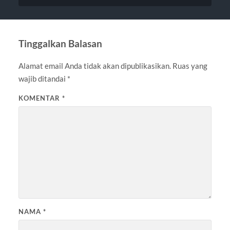
Tinggalkan Balasan
Alamat email Anda tidak akan dipublikasikan.
Ruas yang
wajib ditandai
*
KOMENTAR
*
NAMA
*