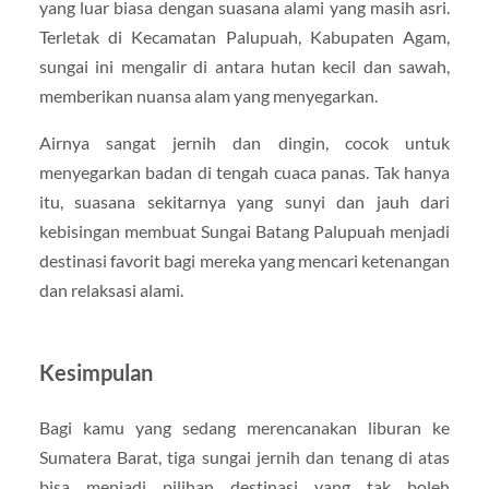
yang luar biasa dengan suasana alami yang masih asri.
Terletak di Kecamatan Palupuah, Kabupaten Agam,
sungai ini mengalir di antara hutan kecil dan sawah,
memberikan nuansa alam yang menyegarkan.
Airnya sangat jernih dan dingin, cocok untuk
menyegarkan badan di tengah cuaca panas. Tak hanya
itu, suasana sekitarnya yang sunyi dan jauh dari
kebisingan membuat Sungai Batang Palupuah menjadi
destinasi favorit bagi mereka yang mencari ketenangan
dan relaksasi alami.
Kesimpulan
Bagi kamu yang sedang merencanakan liburan ke
Sumatera Barat, tiga sungai jernih dan tenang di atas
bisa menjadi pilihan destinasi yang tak boleh