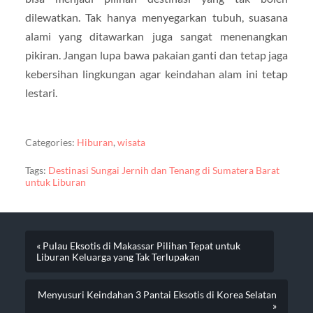
dilewatkan. Tak hanya menyegarkan tubuh, suasana
alami yang ditawarkan juga sangat menenangkan
pikiran. Jangan lupa bawa pakaian ganti dan tetap jaga
kebersihan lingkungan agar keindahan alam ini tetap
lestari.
Categories:
Hiburan
,
wisata
Tags:
Destinasi Sungai Jernih dan Tenang di Sumatera Barat
untuk Liburan
« Pulau Eksotis di Makassar Pilihan Tepat untuk
Liburan Keluarga yang Tak Terlupakan
Menyusuri Keindahan 3 Pantai Eksotis di Korea Selatan
»