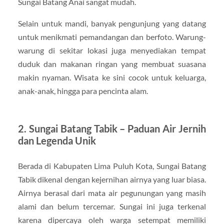
Sungai Batang Anai sangat mudah.
Selain untuk mandi, banyak pengunjung yang datang
untuk menikmati pemandangan dan berfoto. Warung-
warung di sekitar lokasi juga menyediakan tempat
duduk dan makanan ringan yang membuat suasana
makin nyaman. Wisata ke sini cocok untuk keluarga,
anak-anak, hingga para pencinta alam.
2. Sungai Batang Tabik – Paduan Air Jernih
dan Legenda Unik
Berada di Kabupaten Lima Puluh Kota, Sungai Batang
Tabik dikenal dengan kejernihan airnya yang luar biasa.
Airnya berasal dari mata air pegunungan yang masih
alami dan belum tercemar. Sungai ini juga terkenal
karena dipercaya oleh warga setempat memiliki