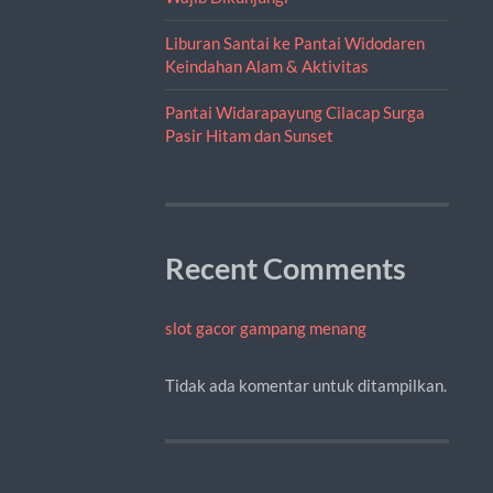
Liburan Santai ke Pantai Widodaren
Keindahan Alam & Aktivitas
Pantai Widarapayung Cilacap Surga
Pasir Hitam dan Sunset
Recent Comments
slot gacor gampang menang
Tidak ada komentar untuk ditampilkan.