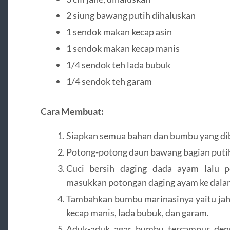
2 siung bawang putih dihaluskan
1 sendok makan kecap asin
1 sendok makan kecap manis
1/4 sendok teh lada bubuk
1/4 sendok teh garam
Cara Membuat:
Siapkan semua bahan dan bumbu yang di
Potong-potong daun bawang bagian putihn
Cuci bersih daging dada ayam lalu p
masukkan potongan daging ayam ke dala
Tambahkan bumbu marinasinya yaitu jahe
kecap manis, lada bubuk, dan garam.
Aduk-aduk agar bumbu tercampur deng