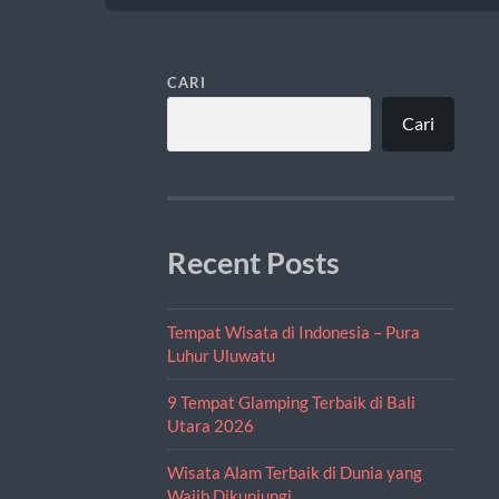
CARI
Cari
Recent Posts
Tempat Wisata di Indonesia – Pura
Luhur Uluwatu
9 Tempat Glamping Terbaik di Bali
Utara 2026
Wisata Alam Terbaik di Dunia yang
Wajib Dikunjungi