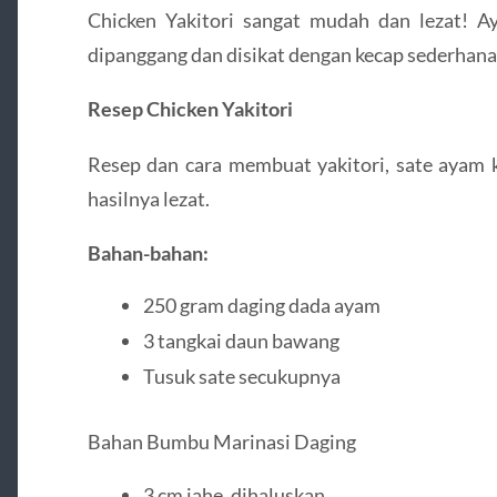
Chicken Yakitori sangat mudah dan lezat! 
dipanggang dan disikat dengan kecap sederhana
Resep Chicken Yakitori
Resep dan cara membuat yakitori, sate ayam 
hasilnya lezat.
Bahan-bahan:
250 gram daging dada ayam
3 tangkai daun bawang
Tusuk sate secukupnya
Bahan Bumbu Marinasi Daging
3 cm jahe, dihaluskan