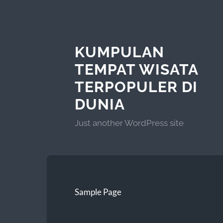
KUMPULAN
TEMPAT WISATA
TERPOPULER DI
DUNIA
Just another WordPress site
Sample Page