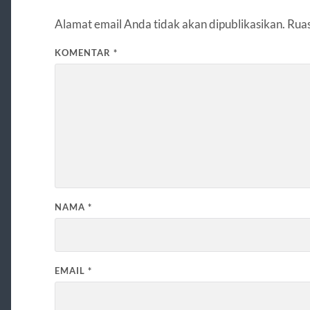
Alamat email Anda tidak akan dipublikasikan.
Ruas
KOMENTAR
*
NAMA
*
EMAIL
*