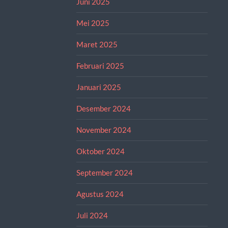
Juni 2025
Mei 2025
Maret 2025
Februari 2025
Januari 2025
Desember 2024
November 2024
Oktober 2024
September 2024
Agustus 2024
Juli 2024