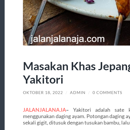
Masakan Khas Jepang
Yakitori
OKTOBER 18, 2022
/
ADMIN
/
0 COMMENTS
JALANJALANAJA
–
Yakitori adalah sate
menggunakan daging ayam. Potongan daging ay
sekali gigit, ditusuk dengan tusukan bambu, lalu