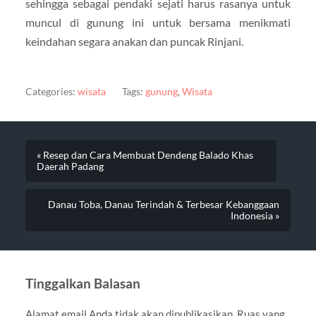
sehingga sebagai pendaki sejati harus rasanya untuk
muncul di gunung ini untuk bersama menikmati
keindahan segara anakan dan puncak Rinjani.
Categories:
wisata
Tags:
gunung
,
Wisata
« Resep dan Cara Membuat Dendeng Balado Khas
Daerah Padang
Danau Toba, Danau Terindah & Terbesar Kebanggaan
Indonesia »
Tinggalkan Balasan
Alamat email Anda tidak akan dipublikasikan.
Ruas yang