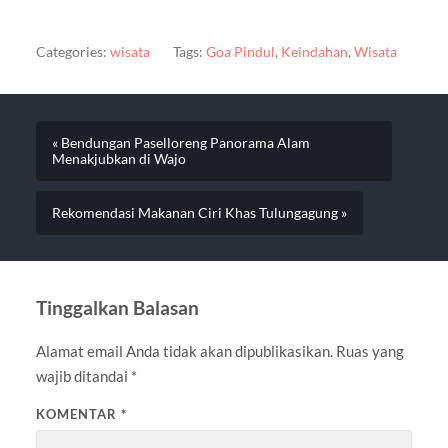
Categories:
wisata
Tags:
Goa Pindul
,
Keindahan
,
Wisata
« Bendungan Paselloreng Panorama Alam
Menakjubkan di Wajo
Rekomendasi Makanan Ciri Khas Tulungagung »
Tinggalkan Balasan
Alamat email Anda tidak akan dipublikasikan.
Ruas yang
wajib ditandai
*
KOMENTAR
*