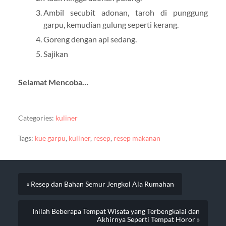
Ambil secubit adonan, taroh di punggung
garpu, kemudian gulung seperti kerang.
Goreng dengan api sedang.
Sajikan
Selamat Mencoba…
Categories:
kuliner
Tags:
kue garpu
,
kuliner
,
resep
,
resep makanan
« Resep dan Bahan Semur Jengkol Ala Rumahan
Inilah Beberapa Tempat Wisata yang Terbengkalai dan
Akhirnya Seperti Tempat Horor »