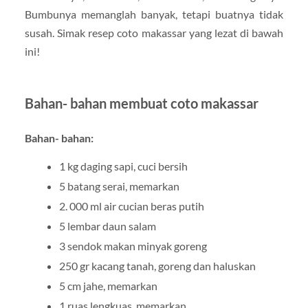
Bumbunya memanglah banyak, tetapi buatnya tidak
susah. Simak resep coto makassar yang lezat di bawah
ini!
Bahan- bahan membuat coto makassar
Bahan- bahan:
1 kg daging sapi, cuci bersih
5 batang serai, memarkan
2. 000 ml air cucian beras putih
5 lembar daun salam
3 sendok makan minyak goreng
250 gr kacang tanah, goreng dan haluskan
5 cm jahe, memarkan
1 ruas lengkuas, memarkan