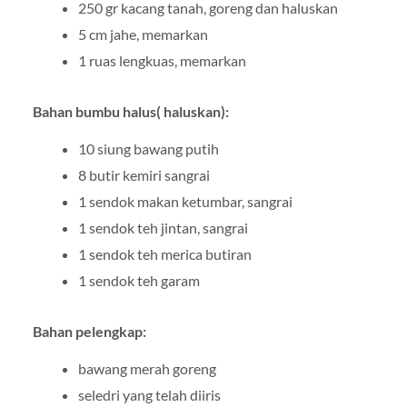
250 gr kacang tanah, goreng dan haluskan
5 cm jahe, memarkan
1 ruas lengkuas, memarkan
Bahan bumbu halus( haluskan):
10 siung bawang putih
8 butir kemiri sangrai
1 sendok makan ketumbar, sangrai
1 sendok teh jintan, sangrai
1 sendok teh merica butiran
1 sendok teh garam
Bahan pelengkap:
bawang merah goreng
seledri yang telah diiris