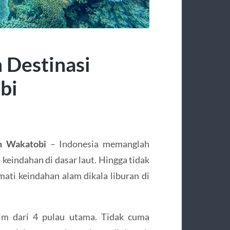
 Destinasi
bi
m Wakatobi
– Indonesia memanglah
keindahan di dasar laut. Hingga tidak
ti keindahan alam dikala liburan di
nim dari 4 pulau utama. Tidak cuma