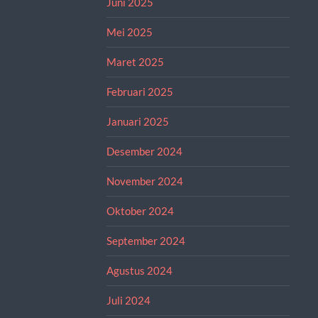
Juni 2025
Mei 2025
Maret 2025
Februari 2025
Januari 2025
Desember 2024
November 2024
Oktober 2024
September 2024
Agustus 2024
Juli 2024