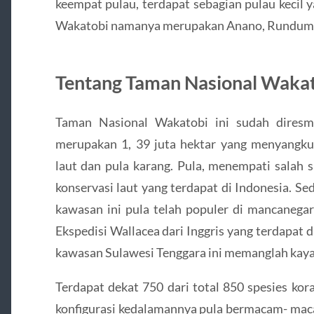
keempat pulau, terdapat sebagian pulau kecil y
Wakatobi namanya merupakan Anano, Runduma
Tentang Taman Nasional Waka
Taman Nasional Wakatobi ini sudah diresm
merupakan 1, 39 juta hektar yang menyangk
laut dan pula karang. Pula, menempati salah sa
konservasi laut yang terdapat di Indonesia. S
kawasan ini pula telah populer di mancanegar
Ekspedisi Wallacea dari Inggris yang terdapat 
kawasan Sulawesi Tenggara ini memanglah kaya 
Terdapat dekat 750 dari total 850 spesies kor
konfigurasi kedalamannya pula bermacam- maca