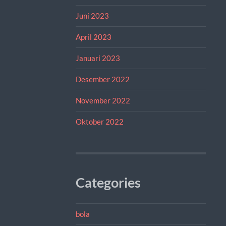
Juni 2023
April 2023
Januari 2023
Desember 2022
November 2022
Oktober 2022
Categories
bola