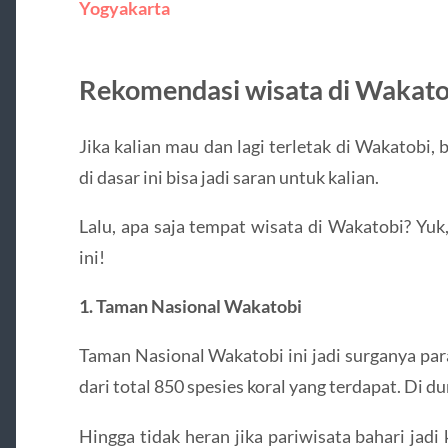
Yogyakarta
Rekomendasi wisata di Wakato
Jika kalian mau dan lagi terletak di Wakatobi,
di dasar ini bisa jadi saran untuk kalian.
Lalu, apa saja tempat wisata di Wakatobi? Yuk
ini!
1. Taman Nasional Wakatobi
Taman Nasional Wakatobi ini jadi surganya pa
dari total 850 spesies koral yang terdapat. Di du
Hingga tidak heran jika pariwisata bahari jadi