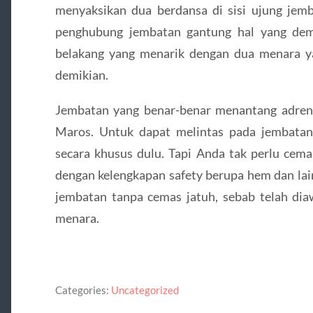
menyaksikan dua berdansa di sisi ujung jemb
penghubung jembatan gantung hal yang dem
belakang yang menarik dengan dua menara y
demikian.
Jembatan yang benar-benar menantang adrenal
Maros. Untuk dapat melintas pada jembata
secara khusus dulu. Tapi Anda tak perlu cema
dengan kelengkapan safety berupa hem dan la
jembatan tanpa cemas jatuh, sebab telah dia
menara.
Categories:
Uncategorized