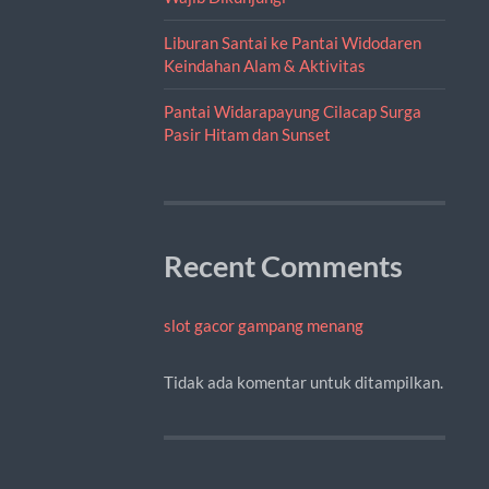
Liburan Santai ke Pantai Widodaren
Keindahan Alam & Aktivitas
Pantai Widarapayung Cilacap Surga
Pasir Hitam dan Sunset
Recent Comments
slot gacor gampang menang
Tidak ada komentar untuk ditampilkan.