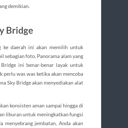
yang demikian.
y Bridge
g ke daerah ini akan memilih untuk
il sebagian foto. Panorama alam yang
 Bridge ini benar-benar layak untuk
ak perlu was was ketika akan mencoba
lena Sky Bridge akan menyediakan alat
 akan konsisten aman sampai hingga di
ihan liburan untuk meningkatkan fungsi
nda menyebrang jembatan, Anda akan