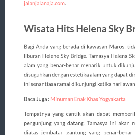
jalanjalanaja.com
.
Wisata Hits Helena Sky B
Bagi Anda yang berada di kawasan Maros, tid
liburan Helene Sky Bridge. Tamasya Helena S
alam yang benar-benar menarik untuk dikunju
disuguhkan dengan estetika alam yang dapat dir
ini senantiasa ramai dikunjungi ketika hari awam
Baca Juga :
Minuman Enak Khas Yogyakarta
Tempatnya yang cantik akan dapat memberik
pengunjung yang datang. Tamasya ini akan 
diatas jembatan gantung yang benar-benar 