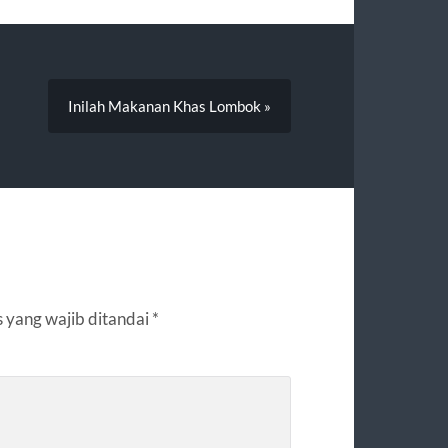
Inilah Makanan Khas Lombok »
 yang wajib ditandai
*