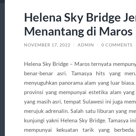
Helena Sky Bridge J
Menantang di Maros
NOVEMBER 17, 2022
/
ADMIN
/
0 COMMENTS
Helena Sky Bridge – Maros ternyata mempunya
benar-benar asri. Tamasya hits yang mer
menyuguhkan panorama alam yang luar biasa. 
provinsi yang mempunyai estetika alam yang 
yang masih asri, tempat Sulawesi ini juga mem
merujuk adrenalin. Salah satu liburan yang m
kunjungi yakni Helena Sky Bridge. Tamasya in
mempunyai kekuatan tarik yang berbeda.