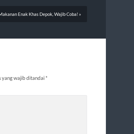
Makanan Enak Khas Depok, Wajib Coba! »
 yang wajib ditandai
*