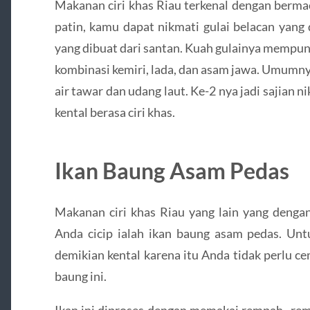
Makanan ciri khas Riau terkenal dengan bermaca
patin, kamu dapat nikmati gulai belacan yang
yang dibuat dari santan. Kuah gulainya mempunya
kombinasi kemiri, lada, dan asam jawa. Umumnya
air tawar dan udang laut. Ke-2 nya jadi sajian
kental berasa ciri khas.
Ikan Baung Asam Pedas
Makanan ciri khas Riau yang lain yang denga
Anda cicip ialah ikan baung asam pedas. Unt
demikian kental karena itu Anda tidak perlu c
baung ini.
Ikan ini diproses dengan memakai rempah- re