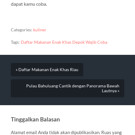
dapat kamu coba.
Categories:
kuliner
Tags:
Daftar Makanan Enak Khas Depok Wajib Coba
« Daftar Makanan Enak Khas Riau
Pulau Bahuluang Cantik dengan Panorama Bawah
Lautnya »
Tinggalkan Balasan
Alamat email Anda tidak akan dipublikasikan.
Ruas yang