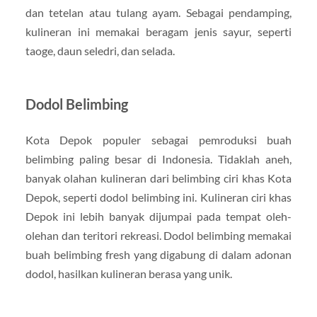
dan tetelan atau tulang ayam. Sebagai pendamping,
kulineran ini memakai beragam jenis sayur, seperti
taoge, daun seledri, dan selada.
Dodol Belimbing
Kota Depok populer sebagai pemroduksi buah
belimbing paling besar di Indonesia. Tidaklah aneh,
banyak olahan kulineran dari belimbing ciri khas Kota
Depok, seperti dodol belimbing ini. Kulineran ciri khas
Depok ini lebih banyak dijumpai pada tempat oleh-
olehan dan teritori rekreasi. Dodol belimbing memakai
buah belimbing fresh yang digabung di dalam adonan
dodol, hasilkan kulineran berasa yang unik.