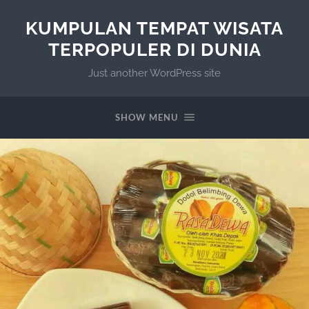
KUMPULAN TEMPAT WISATA
TERPOPULER DI DUNIA
Just another WordPress site
SHOW MENU