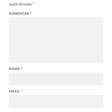
wajib ditandai
*
KOMENTAR
*
NAMA
*
EMAIL
*