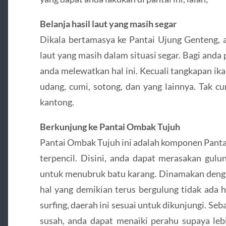
Belanja hasil laut yang masih segar
Dikala bertamasya ke Pantai Ujung Genteng, a
laut yang masih dalam situasi segar. Bagi anda 
anda melewatkan hal ini. Kecuali tangkapan ika
udang, cumi, sotong, dan yang lainnya. Tak c
kantong.
Berkunjung ke Pantai Ombak Tujuh
Pantai Ombak Tujuh ini adalah komponen Pantai
terpencil. Disini, anda dapat merasakan gul
untuk menubruk batu karang. Dinamakan den
hal yang demikian terus bergulung tidak ada
surfing, daerah ini sesuai untuk dikunjungi. Seb
susah, anda dapat menaiki perahu supaya lebi