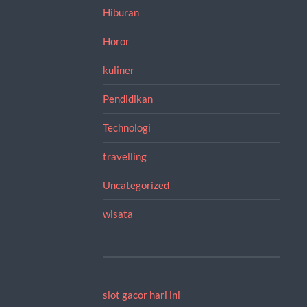
Hiburan
Horor
kuliner
Pendidikan
Technologi
travelling
Uncategorized
wisata
slot gacor hari ini