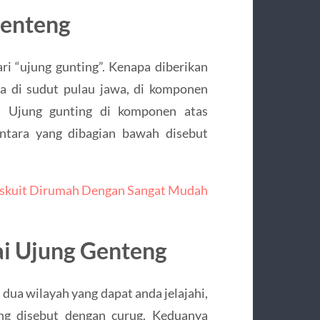
Genteng
i “ujung gunting”. Kenapa diberikan
a di sudut pulau jawa, di komponen
. Ujung gunting di komponen atas
ntara yang dibagian bawah disebut
iskuit Dirumah Dengan Sangat Mudah
ai Ujung Genteng
 dua wilayah yang dapat anda jelajahi,
ang disebut dengan curug. Keduanya