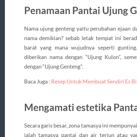
Penamaan Pantai Ujung 
Nama ujung genteng yaitu perubahan ejaan dar
nama demikian? sebab letak tempat ini berad
barat yang mana wujudnya seperti gunting
diberikan nama dengan “Ujung Kulon”, seme
dengan “Ujung Genteng”.
Baca Juga :
Resep Untuk Membuat Sendiri Es B
Mengamati estetika Pant
Secara garis besar, zona tamasya ini mempunyai
ialah tamasya pantai dan air terjun atau y