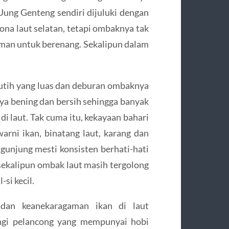
ung Genteng sendiri dijuluki dengan
ona laut selatan, tetapi ombaknya tak
man untuk berenang. Sekalipun dalam
 putih yang luas dan deburan ombaknya
nya bening dan bersih sehingga banyak
 laut. Tak cuma itu, kekayaan bahari
arni ikan, binatang laut, karang dan
gunjung mesti konsisten berhati-hati
 sekalipun ombak laut masih tergolong
-si kecil.
 dan keanekaragaman ikan di laut
ungi pelancong yang mempunyai hobi