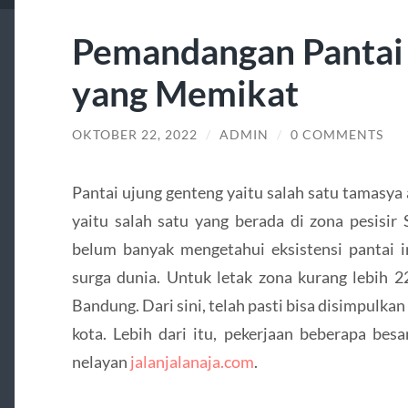
Pemandangan Pantai
yang Memikat
OKTOBER 22, 2022
/
ADMIN
/
0 COMMENTS
Pantai ujung genteng yaitu salah satu tamasya 
yaitu salah satu yang berada di zona pesisi
belum banyak mengetahui eksistensi pantai in
surga dunia. Untuk letak zona kurang lebih 2
Bandung. Dari sini, telah pasti bisa disimpulka
kota. Lebih dari itu, pekerjaan beberapa bes
nelayan
jalanjalanaja.com
.