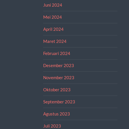
Juni 2024
Mei 2024
April 2024
Maret 2024
Februari 2024
Desember 2023
November 2023
Oktober 2023
September 2023
Agustus 2023
Juli 2023