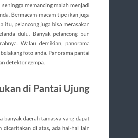
al sehingga memancing malah menjadi
 anda. Bermacam-macam tipe ikan juga
a itu, pelancong juga bisa merasakan
landa dulu. Banyak pelancong pun
arahnya. Walau demikian, panorama
r belakang foto anda. Panorama pantai
dan detektor gempa.
ukan di Pantai Ujung
ada banyak daerah tamasya yang dapat
 diceritakan di atas, ada hal-hal lain