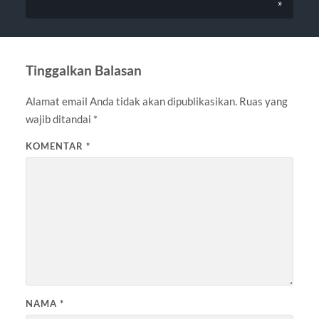
»
Tinggalkan Balasan
Alamat email Anda tidak akan dipublikasikan.
Ruas yang
wajib ditandai
*
KOMENTAR
*
NAMA
*