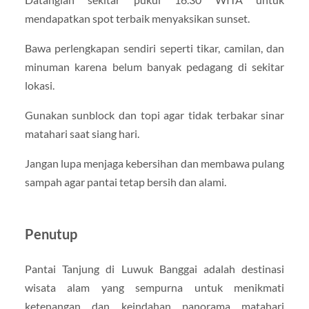
mendapatkan spot terbaik menyaksikan sunset.
Bawa perlengkapan sendiri seperti tikar, camilan, dan
minuman karena belum banyak pedagang di sekitar
lokasi.
Gunakan sunblock dan topi agar tidak terbakar sinar
matahari saat siang hari.
Jangan lupa menjaga kebersihan dan membawa pulang
sampah agar pantai tetap bersih dan alami.
Penutup
Pantai Tanjung di Luwuk Banggai adalah destinasi
wisata alam yang sempurna untuk menikmati
ketenangan dan keindahan panorama matahari