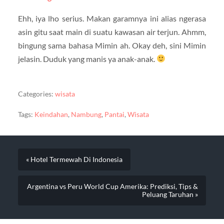
Ehh, iya lho serius. Makan garamnya ini alias ngerasa
asin gitu saat main di suatu kawasan air terjun. Ahmm,
bingung sama bahasa Mimin ah. Okay deh, sini Mimin
jelasin. Duduk yang manis ya anak-anak.
Categories:
wisata
Tags:
Keindahan
,
Nambung
,
Pantai
,
Wisata
« Hotel Termewah Di Indonesia
Argentina vs Peru World Cup Amerika: Prediksi, Tips &
Peluang Taruhan »