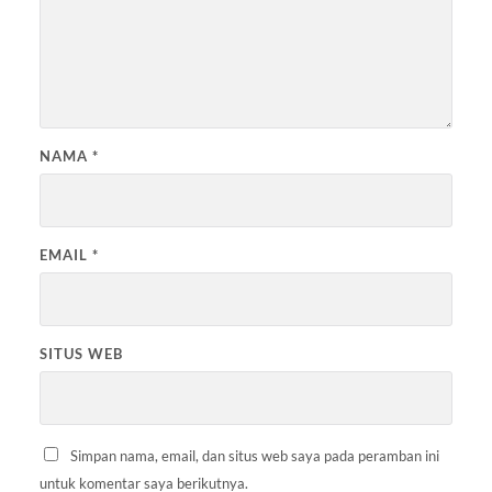
NAMA
*
EMAIL
*
SITUS WEB
Simpan nama, email, dan situs web saya pada peramban ini
untuk komentar saya berikutnya.