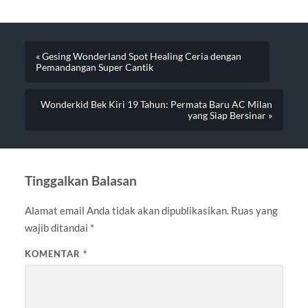
« Gesing Wonderland Spot Healing Ceria dengan
Pemandangan Super Cantik
Wonderkid Bek Kiri 19 Tahun: Permata Baru AC Milan
yang Siap Bersinar »
Tinggalkan Balasan
Alamat email Anda tidak akan dipublikasikan.
Ruas yang
wajib ditandai
*
KOMENTAR
*