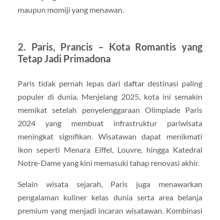
maupun momiji yang menawan.
2. Paris, Prancis – Kota Romantis yang
Tetap Jadi Primadona
Paris tidak pernah lepas dari daftar destinasi paling
populer di dunia. Menjelang 2025, kota ini semakin
memikat setelah penyelenggaraan Olimpiade Paris
2024 yang membuat infrastruktur pariwisata
meningkat signifikan. Wisatawan dapat menikmati
ikon seperti Menara Eiffel, Louvre, hingga Katedral
Notre-Dame yang kini memasuki tahap renovasi akhir.
Selain wisata sejarah, Paris juga menawarkan
pengalaman kuliner kelas dunia serta area belanja
premium yang menjadi incaran wisatawan. Kombinasi