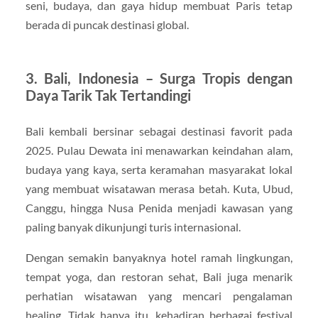
seni, budaya, dan gaya hidup membuat Paris tetap
berada di puncak destinasi global.
3. Bali, Indonesia – Surga Tropis dengan
Daya Tarik Tak Tertandingi
Bali kembali bersinar sebagai destinasi favorit pada
2025. Pulau Dewata ini menawarkan keindahan alam,
budaya yang kaya, serta keramahan masyarakat lokal
yang membuat wisatawan merasa betah. Kuta, Ubud,
Canggu, hingga Nusa Penida menjadi kawasan yang
paling banyak dikunjungi turis internasional.
Dengan semakin banyaknya hotel ramah lingkungan,
tempat yoga, dan restoran sehat, Bali juga menarik
perhatian wisatawan yang mencari pengalaman
healing. Tidak hanya itu, kehadiran berbagai festival