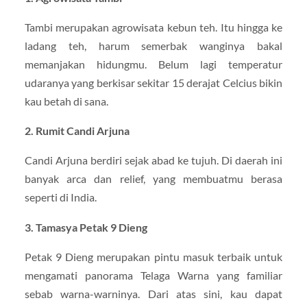
Tambi merupakan agrowisata kebun teh. Itu hingga ke
ladang teh, harum semerbak wanginya bakal
memanjakan hidungmu. Belum lagi temperatur
udaranya yang berkisar sekitar 15 derajat Celcius bikin
kau betah di sana.
2. Rumit Candi Arjuna
Candi Arjuna berdiri sejak abad ke tujuh. Di daerah ini
banyak arca dan relief, yang membuatmu berasa
seperti di India.
3. Tamasya Petak 9 Dieng
Petak 9 Dieng merupakan pintu masuk terbaik untuk
mengamati panorama Telaga Warna yang familiar
sebab warna-warninya. Dari atas sini, kau dapat