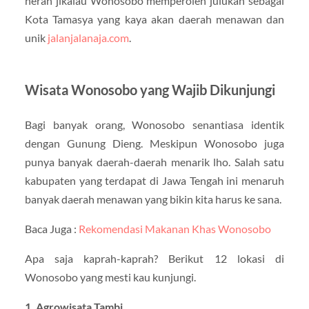
heran jikalau Wonosobo memperoleh julukan sebagai
Kota Tamasya yang kaya akan daerah menawan dan
unik
jalanjalanaja.com
.
Wisata Wonosobo yang Wajib Dikunjungi
Bagi banyak orang, Wonosobo senantiasa identik
dengan Gunung Dieng. Meskipun Wonosobo juga
punya banyak daerah-daerah menarik lho. Salah satu
kabupaten yang terdapat di Jawa Tengah ini menaruh
banyak daerah menawan yang bikin kita harus ke sana.
Baca Juga :
Rekomendasi Makanan Khas Wonosobo
Apa saja kaprah-kaprah? Berikut 12 lokasi di
Wonosobo yang mesti kau kunjungi.
1. Agrowisata Tambi