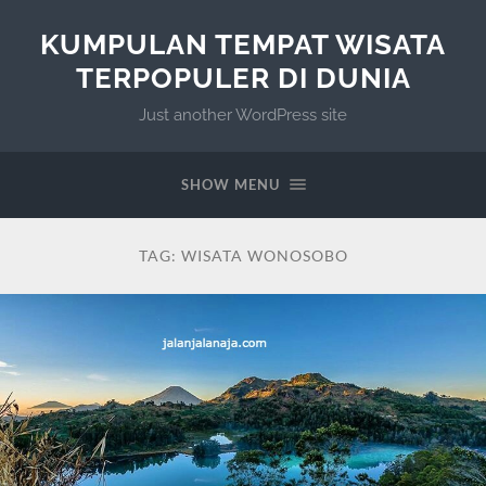
KUMPULAN TEMPAT WISATA
TERPOPULER DI DUNIA
Just another WordPress site
SHOW MENU
TAG:
WISATA WONOSOBO