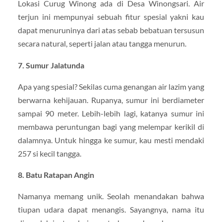
Lokasi Curug Winong ada di Desa Winongsari. Air
terjun ini mempunyai sebuah fitur spesial yakni kau
dapat menuruninya dari atas sebab bebatuan tersusun
secara natural, seperti jalan atau tangga menurun.
7. Sumur Jalatunda
Apa yang spesial? Sekilas cuma genangan air lazim yang
berwarna kehijauan. Rupanya, sumur ini berdiameter
sampai 90 meter. Lebih-lebih lagi, katanya sumur ini
membawa peruntungan bagi yang melempar kerikil di
dalamnya. Untuk hingga ke sumur, kau mesti mendaki
257 si kecil tangga.
8. Batu Ratapan Angin
Namanya memang unik. Seolah menandakan bahwa
tiupan udara dapat menangis. Sayangnya, nama itu