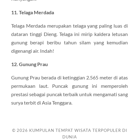
11. Telaga Merdada
Telaga Merdada merupakan telaga yang paling luas di
dataran tinggi Dieng. Telaga ini mirip kaldera letusan
gunung berapi beribu tahun silam yang kemudian
digenangi air. Indah!
12. Gunung Prau
Gunung Prau berada di ketinggian 2.565 meter di atas
permukaan laut. Puncak gunung ini memperoleh
prestasi sebagai puncak terbaik untuk mengamati sang
surya terbit di Asia Tenggara.
© 2026
KUMPULAN TEMPAT WISATA TERPOPULER DI
DUNIA