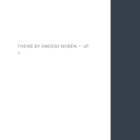
I
THEME BY
ANDERS NORÉN
—
UP
↑