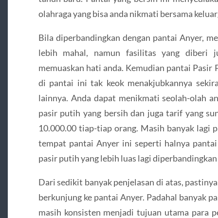
olahraga yang bisa anda nikmati bersama keluar
Bila diperbandingkan dengan pantai Anyer, m
lebih mahal, namun fasilitas yang diberi 
memuaskan hati anda. Kemudian pantai Pasir Pu
di pantai ini tak keok menakjubkannya sekir
lainnya. Anda dapat menikmati seolah-olah a
pasir putih yang bersih dan juga tarif yang
10.000.00 tiap-tiap orang. Masih banyak lagi p
tempat pantai Anyer ini seperti halnya pant
pasir putih yang lebih luas lagi diperbandingkan 
Dari sedikit banyak penjelasan di atas, pastinya
berkunjung ke pantai Anyer. Padahal banyak pan
masih konsisten menjadi tujuan utama para p