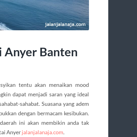
i Anyer Banten
asyikan tentu akan menaikan mood
gkin dapat menjadi saran yang ideal
sahabat-sahabat. Suasana yang adem
sibukkan dengan bermacam kesibukan.
 daerah ini akan membikin anda tak
tai Anyer
jalanjalanaja.com
.