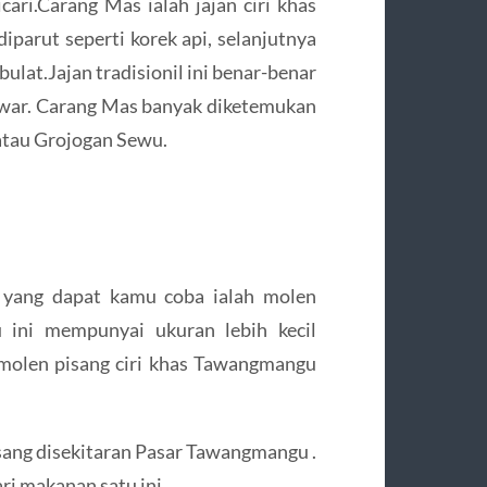
ari.Carang Mas ialah jajan ciri khas
parut seperti korek api, selanjutnya
ulat.Jajan tradisionil ini benar-benar
tawar. Carang Mas banyak diketemukan
atau Grojogan Sewu.
 yang dapat kamu coba ialah molen
 ini mempunyai ukuran lebih kecil
molen pisang ciri khas Tawangmangu
sang disekitaran Pasar Tawangmangu .
ri makanan satu ini.