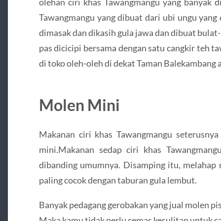
olehan ciri khas Tawangmangu yang banyak dic
Tawangmangu yang dibuat dari ubi ungu yang di
dimasak dan dikasih gula jawa dan dibuat bulat-b
pas dicicipi bersama dengan satu cangkir teh 
di toko oleh-oleh di dekat Taman Balekambang 
Molen Mini
Makanan ciri khas Tawangmangu seterusnya
mini.Makanan sedap ciri khas Tawangmangu
dibanding umumnya. Disamping itu, melahap 
paling cocok dengan taburan gula lembut.
Banyak pedagang gerobakan yang jual molen pi
Maka kamu tidak perlu cemas kesulitan untuk ca