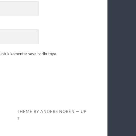
 untuk komentar saya berikutnya.
I
THEME BY
ANDERS NORÉN
—
UP
↑