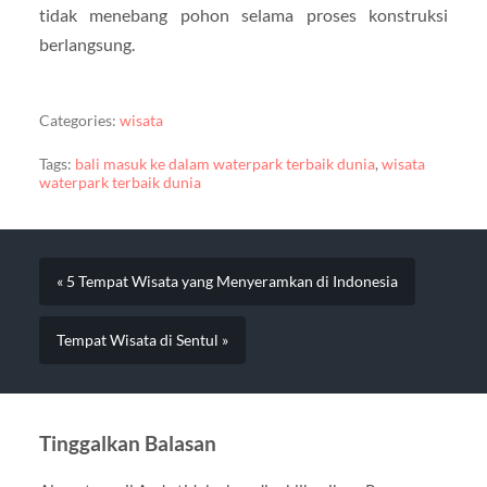
tidak menebang pohon selama proses konstruksi
berlangsung.
Categories:
wisata
Tags:
bali masuk ke dalam waterpark terbaik dunia
,
wisata
waterpark terbaik dunia
« 5 Tempat Wisata yang Menyeramkan di Indonesia
Tempat Wisata di Sentul »
Tinggalkan Balasan