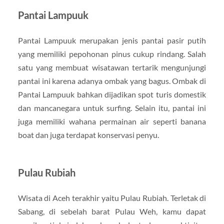
Pantai Lampuuk
Pantai Lampuuk merupakan jenis pantai pasir putih
yang memiliki pepohonan pinus cukup rindang. Salah
satu yang membuat wisatawan tertarik mengunjungi
pantai ini karena adanya ombak yang bagus. Ombak di
Pantai Lampuuk bahkan dijadikan spot turis domestik
dan mancanegara untuk surfing. Selain itu, pantai ini
juga memiliki wahana permainan air seperti banana
boat dan juga terdapat konservasi penyu.
Pulau Rubiah
Wisata di Aceh terakhir yaitu Pulau Rubiah. Terletak di
Sabang, di sebelah barat Pulau Weh, kamu dapat