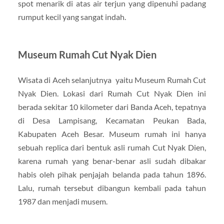
spot menarik di atas air terjun yang dipenuhi padang
rumput kecil yang sangat indah.
Museum Rumah Cut Nyak Dien
Wisata di Aceh selanjutnya yaitu Museum Rumah Cut
Nyak Dien. Lokasi dari Rumah Cut Nyak Dien ini
berada sekitar 10 kilometer dari Banda Aceh, tepatnya
di Desa Lampisang, Kecamatan Peukan Bada,
Kabupaten Aceh Besar. Museum rumah ini hanya
sebuah replica dari bentuk asli rumah Cut Nyak Dien,
karena rumah yang benar-benar asli sudah dibakar
habis oleh pihak penjajah belanda pada tahun 1896.
Lalu, rumah tersebut dibangun kembali pada tahun
1987 dan menjadi musem.