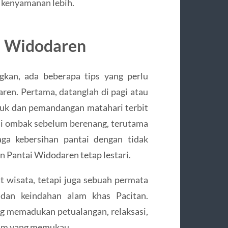
k kenyamanan lebih.
i Widodaren
kan, ada beberapa tips yang perlu
ren. Pertama, datanglah di pagi atau
ejuk dan pemandangan matahari terbit
isi ombak sebelum berenang, terutama
jaga kebersihan pantai dengan tidak
Pantai Widodaren tetap lestari.
 wisata, tetapi juga sebuah permata
dan keindahan alam khas Pacitan.
g memadukan petualangan, relaksasi,
am yang memukau.