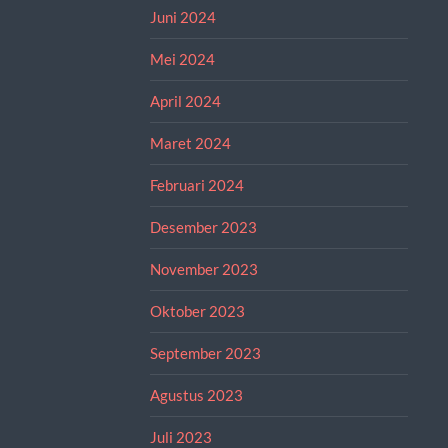
Juni 2024
Mei 2024
April 2024
Maret 2024
Februari 2024
Desember 2023
November 2023
Oktober 2023
September 2023
Agustus 2023
Juli 2023