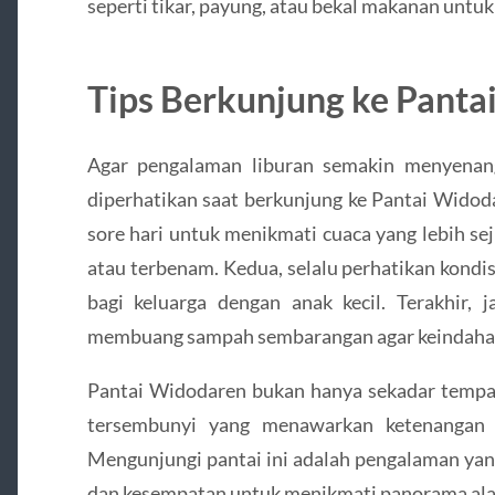
seperti tikar, payung, atau bekal makanan untu
Tips Berkunjung ke Panta
Agar pengalaman liburan semakin menyenang
diperhatikan saat berkunjung ke Pantai Widoda
sore hari untuk menikmati cuaca yang lebih s
atau terbenam. Kedua, selalu perhatikan kond
bagi keluarga dengan anak kecil. Terakhir, 
membuang sampah sembarangan agar keindahan 
Pantai Widodaren bukan hanya sekadar tempat
tersembunyi yang menawarkan ketenangan 
Mengunjungi pantai ini adalah pengalaman yan
dan kesempatan untuk menikmati panorama al