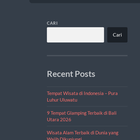
CARI
Cari
Recent Posts
Tempat Wisata di Indonesia – Pura
Luhur Uluwatu
9 Tempat Glamping Terbaik di Bali
Utara 2026
Wisata Alam Terbaik di Dunia yang
Wajib Dikunjungi