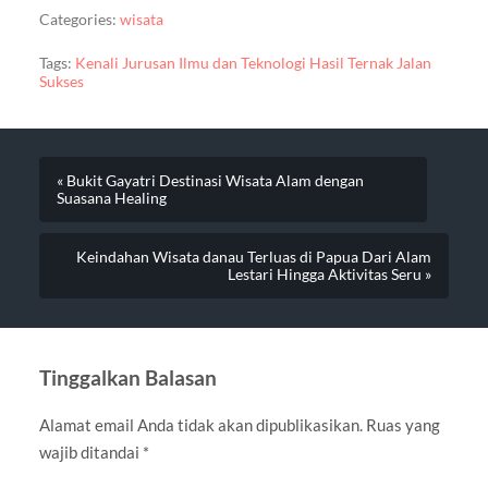
Categories:
wisata
Tags:
Kenali Jurusan Ilmu dan Teknologi Hasil Ternak Jalan
Sukses
« Bukit Gayatri Destinasi Wisata Alam dengan
Suasana Healing
Keindahan Wisata danau Terluas di Papua Dari Alam
Lestari Hingga Aktivitas Seru »
Tinggalkan Balasan
Alamat email Anda tidak akan dipublikasikan.
Ruas yang
wajib ditandai
*