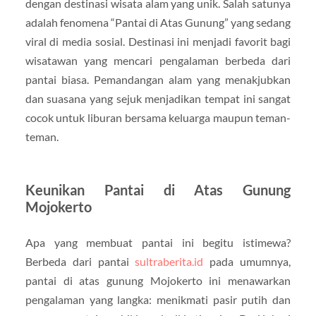
dengan destinasi wisata alam yang unik. Salah satunya
adalah fenomena “Pantai di Atas Gunung” yang sedang
viral di media sosial. Destinasi ini menjadi favorit bagi
wisatawan yang mencari pengalaman berbeda dari
pantai biasa. Pemandangan alam yang menakjubkan
dan suasana yang sejuk menjadikan tempat ini sangat
cocok untuk liburan bersama keluarga maupun teman-
teman.
Keunikan Pantai di Atas Gunung
Mojokerto
Apa yang membuat pantai ini begitu istimewa?
Berbeda dari pantai
sultraberita.id
pada umumnya,
pantai di atas gunung Mojokerto ini menawarkan
pengalaman yang langka: menikmati pasir putih dan