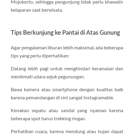
Mojokerto, sehingga pengunjung tidak perlu khawatir
kelaparan saat berwisata.
Tips Berkunjung ke Pantai di Atas Gunung
Agar pengalaman liburan lebih maksimal, ada beberapa
tips yang perlu diperhatikan:
Datang lebih pagi untuk menghindari keramaian dan
menikmati udara sejuk pegunungan.
Bawa kamera atau smartphone dengan kualitas baik
karena pemandangan di sini sangat Instagramable.
Kenakan sepatu atau sandal yang nyaman karena
beberapa spot harus trekking ringan.
Perhatikan cuaca, karena mendung atau hujan dapat