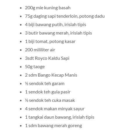
200g mie kuning basah
75g daging sapi tenderloin, potong dadu
4 biji bawang putih, irislah tipis
3 butir bawang merah, irislah tipis
1 biji tomat, potong kasar
200 mililiter air
3sdt Royco Kaldu Sapi
50g taoge
2 sdm Bango Kecap Manis
½ sendok teh garam
1 sendok teh gula pasir
½ sendok teh cuka masak
4 sendok makan minyak sayur
1 tangkai daun bawang, irislah tipis
1 sdm bawang merah goreng