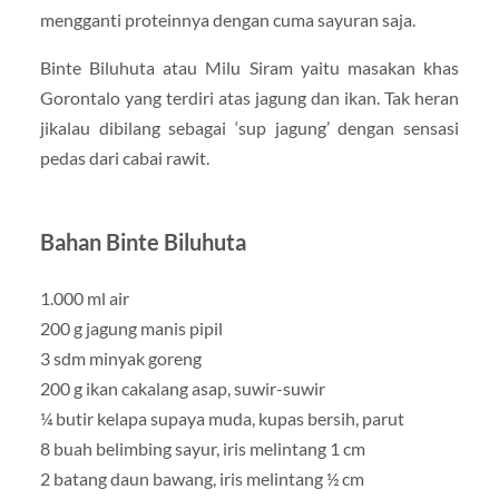
mengganti proteinnya dengan cuma sayuran saja.
Binte Biluhuta atau Milu Siram yaitu masakan khas
Gorontalo yang terdiri atas jagung dan ikan. Tak heran
jikalau dibilang sebagai ‘sup jagung’ dengan sensasi
pedas dari cabai rawit.
Bahan Binte Biluhuta
1.000 ml air
200 g jagung manis pipil
3 sdm minyak goreng
200 g ikan cakalang asap, suwir-suwir
¼ butir kelapa supaya muda, kupas bersih, parut
8 buah belimbing sayur, iris melintang 1 cm
2 batang daun bawang, iris melintang ½ cm