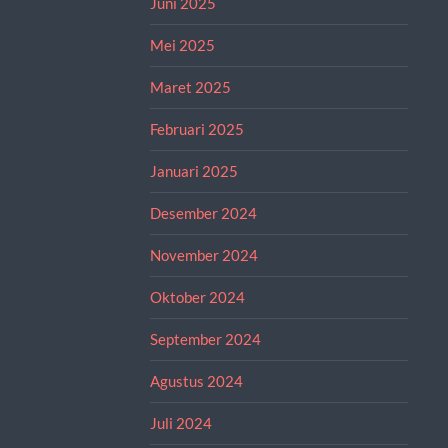
Juni 2025
Mei 2025
Maret 2025
Februari 2025
Januari 2025
Desember 2024
November 2024
Oktober 2024
September 2024
Agustus 2024
Juli 2024