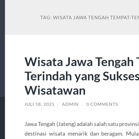
TAG:
WISATA JAWA TENGAH TEMPAT-TE
Wisata Jawa Tengah
Terindah yang Sukse
Wisatawan
JULI 18, 2025
/
ADMIN
/
0 COMMENTS
Jawa Tengah (Jateng) adalah salah satu provins
destinasi wisata menarik dan beragam. Mulai