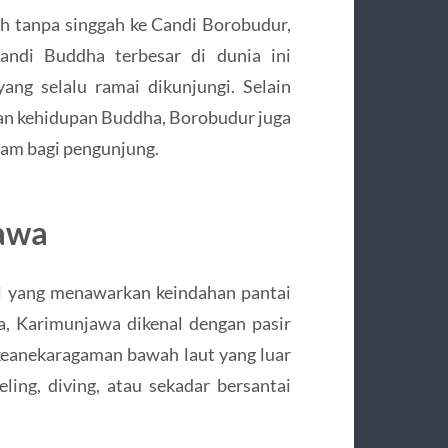
h tanpa singgah ke Candi Borobudur,
andi Buddha terbesar di dunia ini
ng selalu ramai dikunjungi. Selain
kan kehidupan Buddha, Borobudur juga
am bagi pengunjung.
awa
l yang menawarkan keindahan pantai
a, Karimunjawa dikenal dengan pasir
n keanekaragaman bawah laut yang luar
eling, diving, atau sekadar bersantai