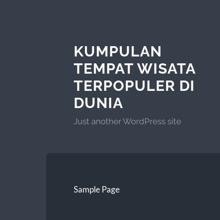
KUMPULAN
TEMPAT WISATA
TERPOPULER DI
DUNIA
Just another WordPress site
Sample Page