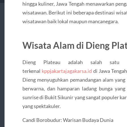
hingga kuliner, Jawa Tengah menawarkan penga
wisatawan. Berikut ini beberapa destinasi wisa
wisatawan baik lokal maupun mancanegara.
Wisata Alam di Dieng Pla
Dieng Plateau adalah salah satu d
terkenal
kppjakartajagakarsa.id
di Jawa Tengah.
Dieng menyuguhkan pemandangan alam yang m
berwarna, dan hamparan ladang bunga yang
sunrise di Bukit Sikunir yang sangat populer 
yang spektakuler.
Candi Borobudur: Warisan Budaya Dunia