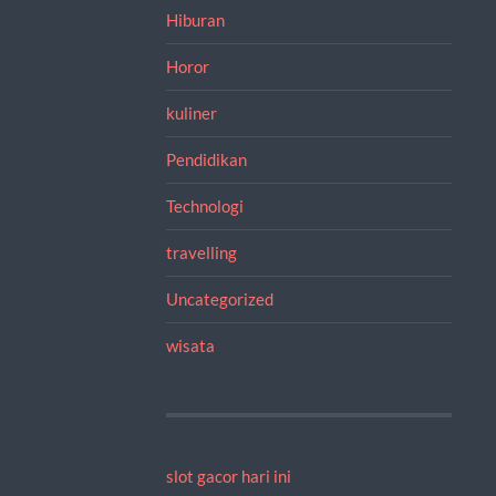
Hiburan
Horor
kuliner
Pendidikan
Technologi
travelling
Uncategorized
wisata
slot gacor hari ini