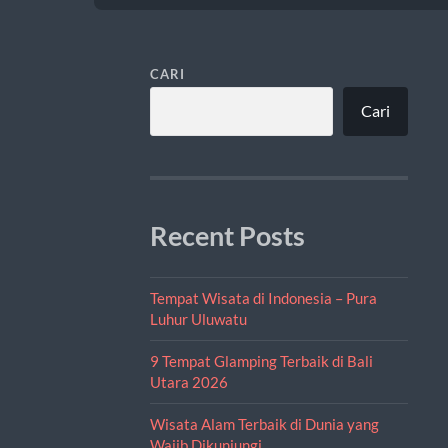
CARI
Cari
Recent Posts
Tempat Wisata di Indonesia – Pura
Luhur Uluwatu
9 Tempat Glamping Terbaik di Bali
Utara 2026
Wisata Alam Terbaik di Dunia yang
Wajib Dikunjungi