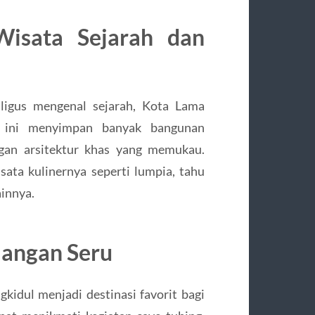
isata Sejarah dan
aligus mengenal sejarah, Kota Lama
n ini menyimpan banyak bangunan
ngan arsitektur khas yang memukau.
sata kulinernya seperti lumpia, tahu
innya.
langan Seru
kidul menjadi destinasi favorit bagi