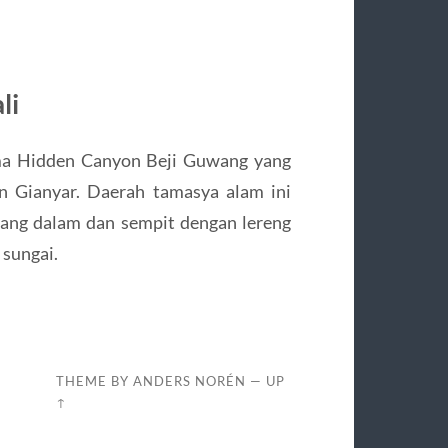
li
ma Hidden Canyon Beji Guwang yang
n Gianyar. Daerah tamasya alam ini
 yang dalam dan sempit dengan lereng
 sungai.
I
THEME BY
ANDERS NORÉN
—
UP
↑