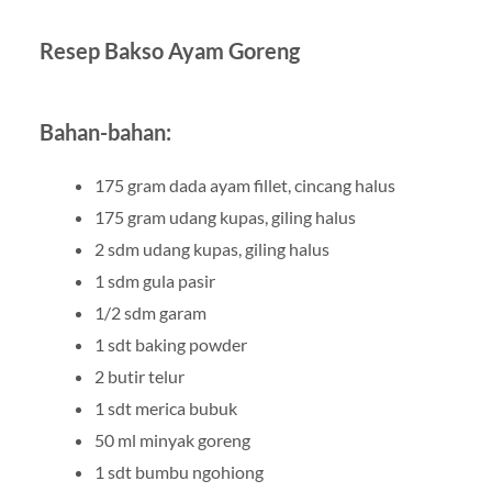
Resep Bakso Ayam Goreng
Bahan-bahan:
175 gram dada ayam fillet, cincang halus
175 gram udang kupas, giling halus
2 sdm udang kupas, giling halus
1 sdm gula pasir
1/2 sdm garam
1 sdt baking powder
2 butir telur
1 sdt merica bubuk
50 ml minyak goreng
1 sdt bumbu ngohiong