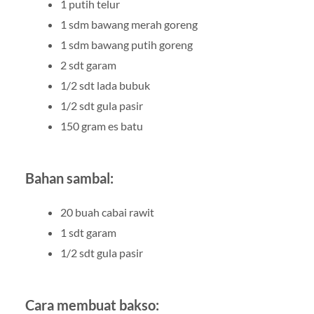
1 putih telur
1 sdm bawang merah goreng
1 sdm bawang putih goreng
2 sdt garam
1/2 sdt lada bubuk
1/2 sdt gula pasir
150 gram es batu
Bahan sambal:
20 buah cabai rawit
1 sdt garam
1/2 sdt gula pasir
Cara membuat bakso: