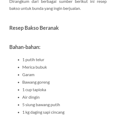
Dirangkum dari berbagai sumber berikut ini resep
bakso untuk bunda yang ingin berjualan.
Resep Bakso Beranak
Bahan-bahan:
1 putih telur
Merica bubuk
Garam
Bawang goreng
1 cup tapioka
Air dingin
5 siung bawang putih
1 kg daging sapi cincang