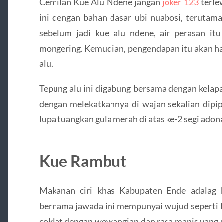
Cemilan Kue Alu Ndene jangan
joker 123
terle
ini dengan bahan dasar ubi nuabosi, terutaman
sebelum jadi kue alu ndene, air perasan i
mongering. Kemudian, pengendapan itu akan ha
alu.
Tepung alu ini digabung bersama dengan kelapa
dengan melekatkannya di wajan sekalian dipi
lupa tuangkan gula merah di atas ke-2 segi adona
Kue Rambut
Makanan ciri khas Kabupaten Ende adalag 
bernama jawada ini mempunyai wujud seperti
coklat dengan wewangian dan rasa manis yang 