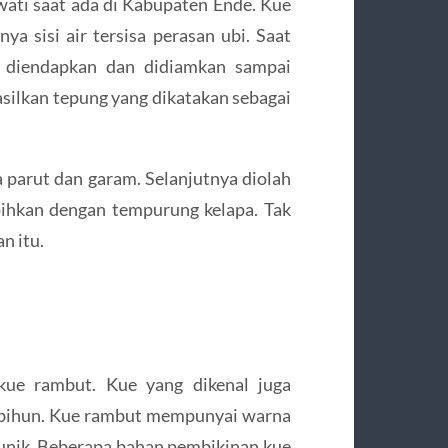
wati saat ada di Kabupaten Ende. Kue
ya sisi air tersisa perasan ubi. Saat
tu diendapkan dan didiamkan sampai
silkan tepung yang dikatakan sebagai
 parut dan garam. Selanjutnya diolah
pihkan dengan tempurung kelapa. Tak
n itu.
kue rambut. Kue yang dikenal juga
 bihun. Kue rambut mempunyai warna
unik. Beberapa bahan pembikinan kue