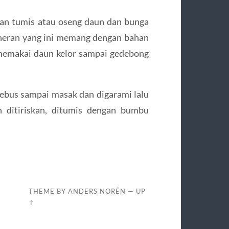
an tumis atau oseng daun dan bunga
lineran yang ini memang dengan bahan
 memakai daun kelor sampai gedebong
direbus sampai masak dan digarami lalu
h ditiriskan, ditumis dengan bumbu
I
THEME BY
ANDERS NORÉN
—
UP
↑