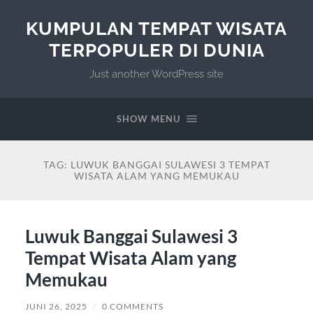
KUMPULAN TEMPAT WISATA
TERPOPULER DI DUNIA
Just another WordPress site
SHOW MENU
TAG:
LUWUK BANGGAI SULAWESI 3 TEMPAT
WISATA ALAM YANG MEMUKAU
Luwuk Banggai Sulawesi 3
Tempat Wisata Alam yang
Memukau
JUNI 26, 2025
/
0 COMMENTS