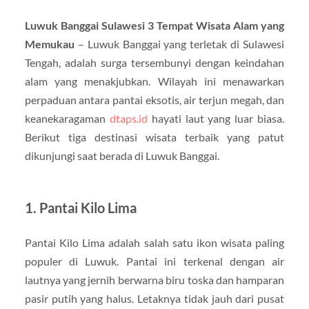
Luwuk Banggai Sulawesi 3 Tempat Wisata Alam yang
Memukau
– Luwuk Banggai yang terletak di Sulawesi
Tengah, adalah surga tersembunyi dengan keindahan
alam yang menakjubkan. Wilayah ini menawarkan
perpaduan antara pantai eksotis, air terjun megah, dan
keanekaragaman
dtaps.id
hayati laut yang luar biasa.
Berikut tiga destinasi wisata terbaik yang patut
dikunjungi saat berada di Luwuk Banggai.
1. Pantai Kilo Lima
Pantai Kilo Lima adalah salah satu ikon wisata paling
populer di Luwuk. Pantai ini terkenal dengan air
lautnya yang jernih berwarna biru toska dan hamparan
pasir putih yang halus. Letaknya tidak jauh dari pusat