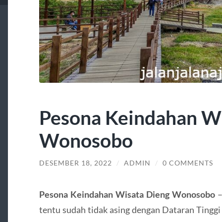
Pesona Keindahan Wi
Wonosobo
DESEMBER 18, 2022
/
ADMIN
/
0 COMMENTS
Pesona Keindahan Wisata Dieng Wonosobo
–
tentu sudah tidak asing dengan Dataran Tinggi