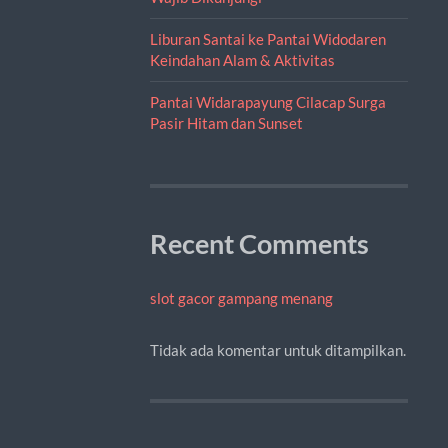
Liburan Santai ke Pantai Widodaren
Keindahan Alam & Aktivitas
Pantai Widarapayung Cilacap Surga
Pasir Hitam dan Sunset
Recent Comments
slot gacor gampang menang
Tidak ada komentar untuk ditampilkan.