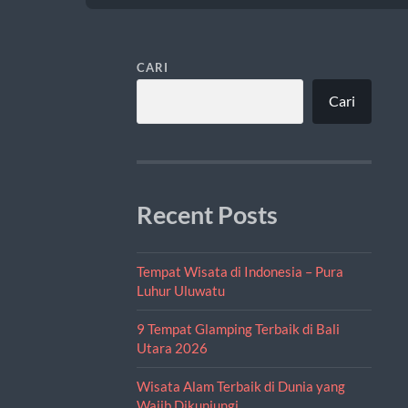
CARI
Cari
Recent Posts
Tempat Wisata di Indonesia – Pura
Luhur Uluwatu
9 Tempat Glamping Terbaik di Bali
Utara 2026
Wisata Alam Terbaik di Dunia yang
Wajib Dikunjungi