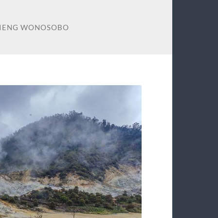
DIENG WONOSOBO