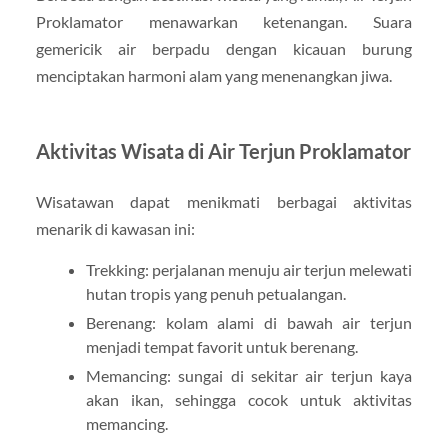
Proklamator menawarkan ketenangan. Suara
gemericik air berpadu dengan kicauan burung
menciptakan harmoni alam yang menenangkan jiwa.
Aktivitas Wisata di Air Terjun Proklamator
Wisatawan dapat menikmati berbagai aktivitas
menarik di kawasan ini:
Trekking: perjalanan menuju air terjun melewati
hutan tropis yang penuh petualangan.
Berenang: kolam alami di bawah air terjun
menjadi tempat favorit untuk berenang.
Memancing: sungai di sekitar air terjun kaya
akan ikan, sehingga cocok untuk aktivitas
memancing.