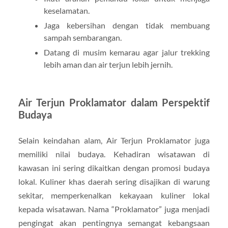
keselamatan.
Jaga kebersihan dengan tidak membuang
sampah sembarangan.
Datang di musim kemarau agar jalur trekking
lebih aman dan air terjun lebih jernih.
Air Terjun Proklamator dalam Perspektif
Budaya
Selain keindahan alam, Air Terjun Proklamator juga
memiliki nilai budaya. Kehadiran wisatawan di
kawasan ini sering dikaitkan dengan promosi budaya
lokal. Kuliner khas daerah sering disajikan di warung
sekitar, memperkenalkan kekayaan kuliner lokal
kepada wisatawan. Nama “Proklamator” juga menjadi
pengingat akan pentingnya semangat kebangsaan