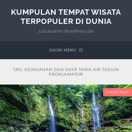
KUMPULAN TEMPAT WISATA
TERPOPULER DI DUNIA
Just another WordPress site
SHOW MENU
TAG:
KEINDAHAN DAN DAYA TARIK AIR TERJUN
PROKLAMATOR
STICKY POST