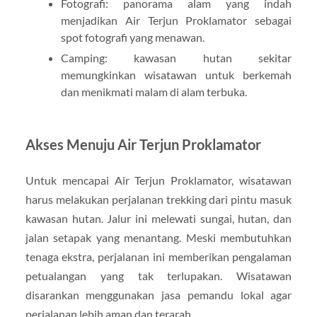
Fotografi: panorama alam yang indah
menjadikan Air Terjun Proklamator sebagai
spot fotografi yang menawan.
Camping: kawasan hutan sekitar
memungkinkan wisatawan untuk berkemah
dan menikmati malam di alam terbuka.
Akses Menuju Air Terjun Proklamator
Untuk mencapai Air Terjun Proklamator, wisatawan
harus melakukan perjalanan trekking dari pintu masuk
kawasan hutan. Jalur ini melewati sungai, hutan, dan
jalan setapak yang menantang. Meski membutuhkan
tenaga ekstra, perjalanan ini memberikan pengalaman
petualangan yang tak terlupakan. Wisatawan
disarankan menggunakan jasa pemandu lokal agar
perjalanan lebih aman dan terarah.