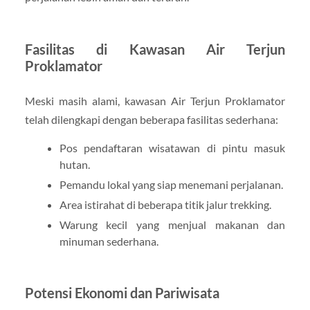
Fasilitas di Kawasan Air Terjun
Proklamator
Meski masih alami, kawasan Air Terjun Proklamator
telah dilengkapi dengan beberapa fasilitas sederhana:
Pos pendaftaran wisatawan di pintu masuk
hutan.
Pemandu lokal yang siap menemani perjalanan.
Area istirahat di beberapa titik jalur trekking.
Warung kecil yang menjual makanan dan
minuman sederhana.
Potensi Ekonomi dan Pariwisata