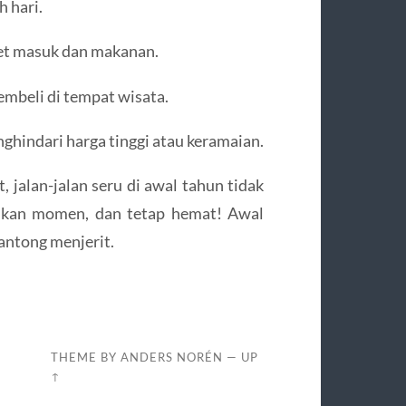
 hari.
ket masuk dan makanan.
embeli di tempat wisata.
ghindari harga tinggi atau keramaian.
 jalan-jalan seru di awal tahun tidak
dikan momen, dan tetap hemat! Awal
antong menjerit.
I
THEME BY
ANDERS NORÉN
—
UP
↑