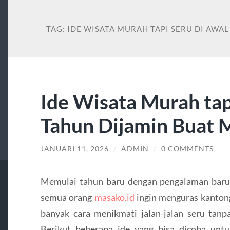
TAG:
IDE WISATA MURAH TAPI SERU DI AWA
Ide Wisata Murah tap
Tahun Dijamin Buat 
JANUARI 11, 2026
/
ADMIN
/
0 COMMENTS
Memulai tahun baru dengan pengalaman baru
semua orang
masako.id
ingin menguras kantong
banyak cara menikmati jalan-jalan seru tanp
Berikut beberapa ide yang bisa dicoba un