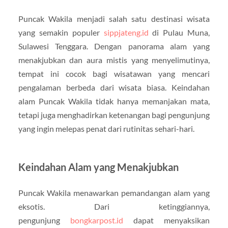
Puncak Wakila menjadi salah satu destinasi wisata
yang semakin populer
sippjateng.id
di Pulau Muna,
Sulawesi Tenggara. Dengan panorama alam yang
menakjubkan dan aura mistis yang menyelimutinya,
tempat ini cocok bagi wisatawan yang mencari
pengalaman berbeda dari wisata biasa. Keindahan
alam Puncak Wakila tidak hanya memanjakan mata,
tetapi juga menghadirkan ketenangan bagi pengunjung
yang ingin melepas penat dari rutinitas sehari-hari.
Keindahan Alam yang Menakjubkan
Puncak Wakila menawarkan pemandangan alam yang
eksotis. Dari ketinggiannya,
pengunjung
bongkarpost.id
dapat menyaksikan