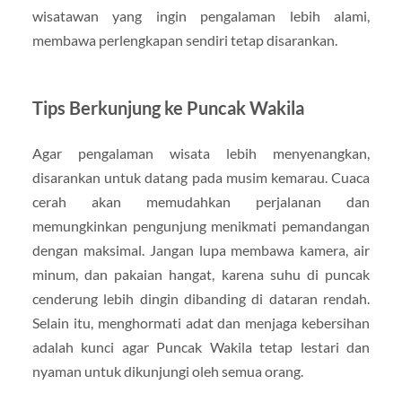
wisatawan yang ingin pengalaman lebih alami,
membawa perlengkapan sendiri tetap disarankan.
Tips Berkunjung ke Puncak Wakila
Agar pengalaman wisata lebih menyenangkan,
disarankan untuk datang pada musim kemarau. Cuaca
cerah akan memudahkan perjalanan dan
memungkinkan pengunjung menikmati pemandangan
dengan maksimal. Jangan lupa membawa kamera, air
minum, dan pakaian hangat, karena suhu di puncak
cenderung lebih dingin dibanding di dataran rendah.
Selain itu, menghormati adat dan menjaga kebersihan
adalah kunci agar Puncak Wakila tetap lestari dan
nyaman untuk dikunjungi oleh semua orang.