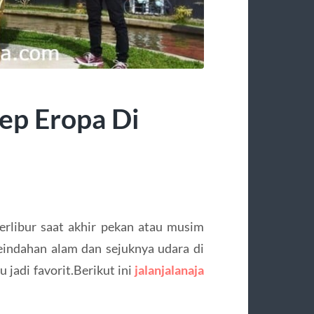
ep Eropa Di
erlibur saat akhir pekan atau musim
eindahan alam dan sejuknya udara di
 jadi favorit.Berikut ini
jalanjalanaja