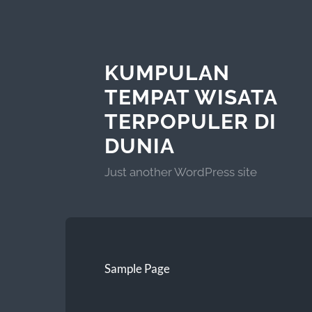
KUMPULAN
TEMPAT WISATA
TERPOPULER DI
DUNIA
Just another WordPress site
Sample Page