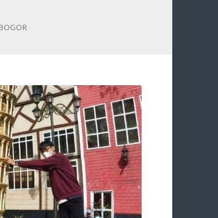
 BOGOR