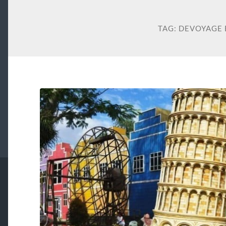
TAG:
DEVOYAGE