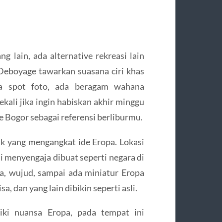
g lain, ada alternative rekreasi lain
Deboyage tawarkan suasana ciri khas
ma spot foto, ada beragam wahana
kali jika ingin habiskan akhir minggu
e Bogor sebagai referensi berliburmu.
ik yang mengangkat ide Eropa. Lokasi
ni menyengaja dibuat seperti negara di
a, wujud, sampai ada miniatur Eropa
sa, dan yang lain dibikin seperti asli.
iki nuansa Eropa, pada tempat ini