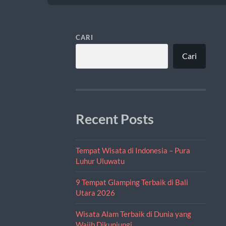
CARI
Cari
Recent Posts
Tempat Wisata di Indonesia – Pura
Luhur Uluwatu
9 Tempat Glamping Terbaik di Bali
Utara 2026
Wisata Alam Terbaik di Dunia yang
Wajib Dikunjungi