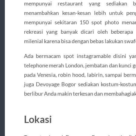
mempunyai restaurant yang sediakan 
menambahkan kesan-kesan lebih untuk pen
mempunyai sekitaran 150 spot photo menari
rekreasi yang banyak dicari oleh beberapa
milenial karena bisa dengan bebas lakukan swafo
Ada bermacam spot instagramable disini yan
telephone merah London, jembatan dan kunci ge
pada Venesia, robin hood, labirin, sampai be
juga Devoyage Bogor sediakan kostum-kostum 
berlibur Anda makin terkesan dan membahagia
Lokasi