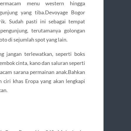
bermacam menu western hingga
gunjung yang tiba.Devoyage Bogor
k. Sudah pasti ini sebagai tempat
 pengunjung, terutamanya golongan
to di sejumlah spot yang lain.
g jangan terlewatkan, seperti boks
mbok cinta, kano dan saluran seperti
rmacam sarana permainan anak.Bahkan
ciri khas Eropa yang akan lengkapi
kan.