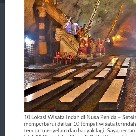
10 Lokasi Wisata Indah di Nusa Penida – Setel
memperbarui daftar 10 tempat wisata terindah d
tempat menyelam dan banyak lagi! Saya pertam