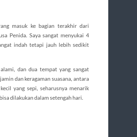
rang masuk ke bagian terakhir dari
usa Penida. Saya sangat menyukai 4
gat indah tetapi jauh lebih sedikit
 alami, dan dua tempat yang sangat
erjamin dan keragaman suasana, antara
 kecil yang sepi, seharusnya menarik
bisa dilakukan dalam setengah hari.