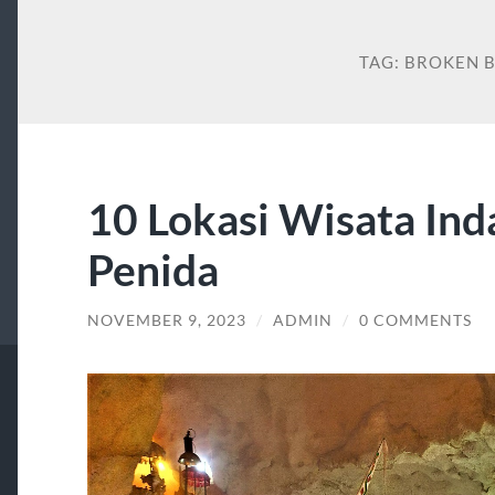
TAG:
BROKEN 
10 Lokasi Wisata Ind
Penida
NOVEMBER 9, 2023
/
ADMIN
/
0 COMMENTS