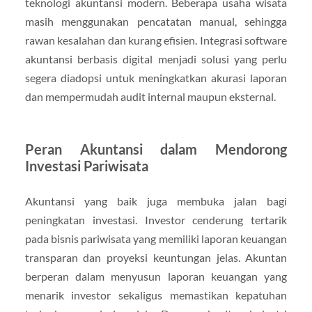
teknologi akuntansi modern. Beberapa usaha wisata
masih menggunakan pencatatan manual, sehingga
rawan kesalahan dan kurang efisien. Integrasi software
akuntansi berbasis digital menjadi solusi yang perlu
segera diadopsi untuk meningkatkan akurasi laporan
dan mempermudah audit internal maupun eksternal.
Peran Akuntansi dalam Mendorong
Investasi Pariwisata
Akuntansi yang baik juga membuka jalan bagi
peningkatan investasi. Investor cenderung tertarik
pada bisnis pariwisata yang memiliki laporan keuangan
transparan dan proyeksi keuntungan jelas. Akuntan
berperan dalam menyusun laporan keuangan yang
menarik investor sekaligus memastikan kepatuhan