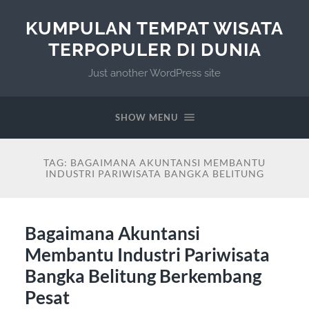
KUMPULAN TEMPAT WISATA
TERPOPULER DI DUNIA
Just another WordPress site
SHOW MENU
TAG:
BAGAIMANA AKUNTANSI MEMBANTU
INDUSTRI PARIWISATA BANGKA BELITUNG
Bagaimana Akuntansi
Membantu Industri Pariwisata
Bangka Belitung Berkembang
Pesat