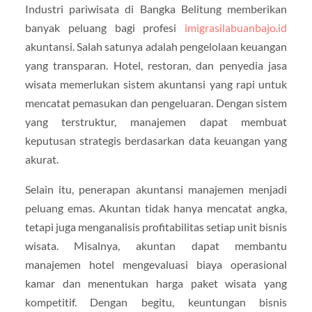
Industri pariwisata di Bangka Belitung memberikan
banyak peluang bagi profesi
imigrasilabuanbajo.id
akuntansi. Salah satunya adalah pengelolaan keuangan
yang transparan. Hotel, restoran, dan penyedia jasa
wisata memerlukan sistem akuntansi yang rapi untuk
mencatat pemasukan dan pengeluaran. Dengan sistem
yang terstruktur, manajemen dapat membuat
keputusan strategis berdasarkan data keuangan yang
akurat.
Selain itu, penerapan akuntansi manajemen menjadi
peluang emas. Akuntan tidak hanya mencatat angka,
tetapi juga menganalisis profitabilitas setiap unit bisnis
wisata. Misalnya, akuntan dapat membantu
manajemen hotel mengevaluasi biaya operasional
kamar dan menentukan harga paket wisata yang
kompetitif. Dengan begitu, keuntungan bisnis