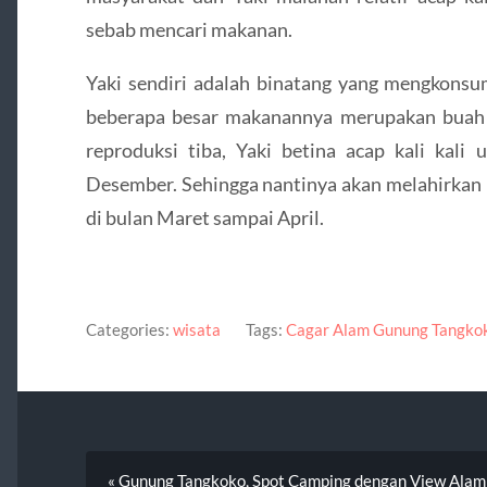
sebab mencari makanan.
Yaki sendiri adalah binatang yang mengkonsu
beberapa besar makanannya merupakan buah 
reproduksi tiba, Yaki betina acap kali kali
Desember. Sehingga nantinya akan melahirkan 
di bulan Maret sampai April.
Categories:
wisata
Tags:
Cagar Alam Gunung Tangko
« Gunung Tangkoko, Spot Camping dengan View Al