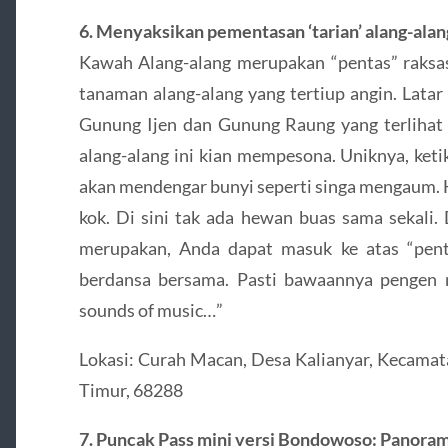
6. Menyaksikan pementasan ‘tarian’ alang-alan
Kawah Alang-alang merupakan “pentas” raksas
tanaman alang-alang yang tertiup angin. Lata
Gunung Ijen dan Gunung Raung yang terlihat 
alang-alang ini kian mempesona. Uniknya, ketik
akan mendengar bunyi seperti singa mengaum. 
kok. Di sini tak ada hewan buas sama sekali.
merupakan, Anda dapat masuk ke atas “pentas
berdansa bersama. Pasti bawaannya pengen ny
sounds of music…”
Lokasi: Curah Macan, Desa Kalianyar, Kecama
Timur, 68288
7. Puncak Pass mini versi Bondowoso: Pan