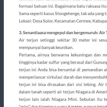
formasi batuan ini. Bagaimana batu raksasa it
Sama seperti kasus Stongehenge, tak ada yang 
Lokasi: Desa Solor, Kecamatan Cermee, Kabup
3. Senantiaasa mengepul dan bergemuruh: Air 
Air terjun setinggi sekitar 30 meter ini se
mempunyai banyak keunikan.
Pertama, airnya berwarna kekuningan dan me
tingginya kadar sulfur yang berasal dari Gunung
terjun ini Anda bisa bersantai di pemandian 
memperlancar sirkulasi darah dan menyembuhkan
terjun ini bisa dirasakan dari sisi tebing. Air
dalam tanah seperti air terjun Niagara di Amerik
terjun lain ialah Niagara Mini. Sebutan itu 
“mini” dan tingginya cuma 6 meter, namun kein