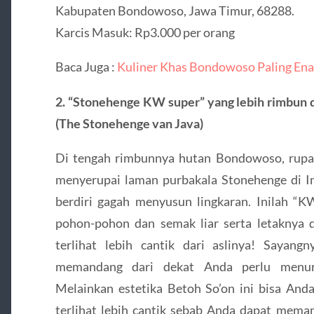
Kabupaten Bondowoso, Jawa Timur, 68288.
Karcis Masuk: Rp3.000 per orang
Baca Juga :
Kuliner Khas Bondowoso Paling En
2. “Stonehenge KW super” yang lebih rimbun d
(The Stonehenge van Java)
Di tengah rimbunnya hutan Bondowoso, rupa
menyerupai laman purbakala Stonehenge di In
berdiri gagah menyusun lingkaran. Inilah “K
pohon-pohon dan semak liar serta letaknya
terlihat lebih cantik dari aslinya! Sayang
memandang dari dekat Anda perlu menu
Melainkan estetika Betoh So’on ini bisa Anda
terlihat lebih cantik sebab Anda dapat mema