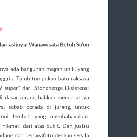
ak
ari aslinya: Wanawisata Betoh So’on
nya ada bangunan megah unik, yang
ggris. Tujuh tumpukan batu raksasa
W super” dari Stonehenge Eksistensi
 di dasar jurang bahkan membuatnya
nya, sebab berada di jurang, untuk
runi lembah yang membahayakan.
 nikmati dari atas bukit. Dan justru
ndang dan berswafoto dengan segala