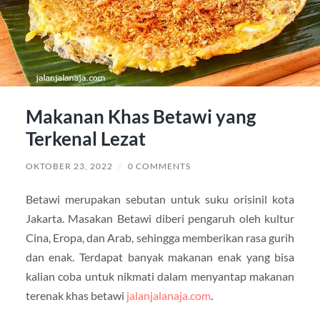
Makanan Khas Betawi yang
Terkenal Lezat
OKTOBER 23, 2022
/
0 COMMENTS
Betawi merupakan sebutan untuk suku orisinil kota
Jakarta. Masakan Betawi diberi pengaruh oleh kultur
Cina, Eropa, dan Arab, sehingga memberikan rasa gurih
dan enak. Terdapat banyak makanan enak yang bisa
kalian coba untuk nikmati dalam menyantap makanan
terenak khas betawi
jalanjalanaja.com
.