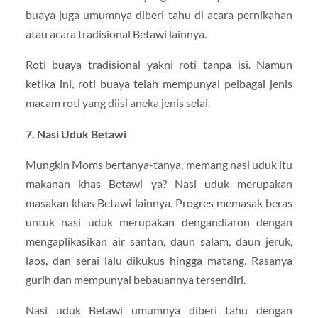
buaya juga umumnya diberi tahu di acara pernikahan
atau acara tradisional Betawi lainnya.
Roti buaya tradisional yakni roti tanpa isi. Namun
ketika ini, roti buaya telah mempunyai pelbagai jenis
macam roti yang diisi aneka jenis selai.
7. Nasi Uduk Betawi
Mungkin Moms bertanya-tanya, memang nasi uduk itu
makanan khas Betawi ya? Nasi uduk merupakan
masakan khas Betawi lainnya. Progres memasak beras
untuk nasi uduk merupakan dengandiaron dengan
mengaplikasikan air santan, daun salam, daun jeruk,
laos, dan serai lalu dikukus hingga matang. Rasanya
gurih dan mempunyai bebauannya tersendiri.
Nasi uduk Betawi umumnya diberi tahu dengan