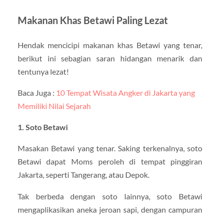
Makanan Khas Betawi Paling Lezat
Hendak mencicipi makanan khas Betawi yang tenar,
berikut ini sebagian saran hidangan menarik dan
tentunya lezat!
Baca Juga :
10 Tempat Wisata Angker di Jakarta yang
Memiliki Nilai Sejarah
1. Soto Betawi
Masakan Betawi yang tenar. Saking terkenalnya, soto
Betawi dapat Moms peroleh di tempat pinggiran
Jakarta, seperti Tangerang, atau Depok.
Tak berbeda dengan soto lainnya, soto Betawi
mengaplikasikan aneka jeroan sapi, dengan campuran